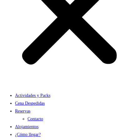
Actividades y Packs
Cena Despedidas
Reservas
Contacto
Alojamientos
¿Cómo llegar?