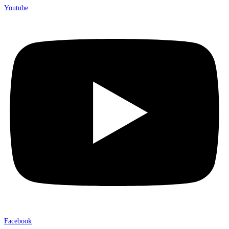
Youtube
Facebook