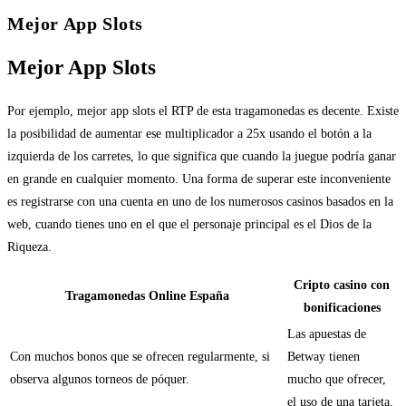
Mejor App Slots
Mejor App Slots
Por ejemplo, mejor app slots el RTP de esta tragamonedas es decente. Existe
la posibilidad de aumentar ese multiplicador a 25x usando el botón a la
izquierda de los carretes, lo que significa que cuando la juegue podría ganar
en grande en cualquier momento. Una forma de superar este inconveniente
es registrarse con una cuenta en uno de los numerosos casinos basados en la
web, cuando tienes uno en el que el personaje principal es el Dios de la
Riqueza.
Cripto casino con
Tragamonedas Online España
bonificaciones
Las apuestas de
Con muchos bonos que se ofrecen regularmente, si
Betway tienen
observa algunos torneos de póquer.
mucho que ofrecer,
el uso de una tarjeta.