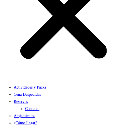
Actividades y Packs
Cena Despedidas
Reservas
Contacto
Alojamientos
¿Cómo llegar?