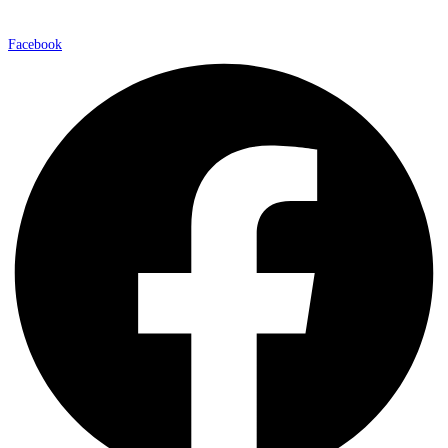
Facebook