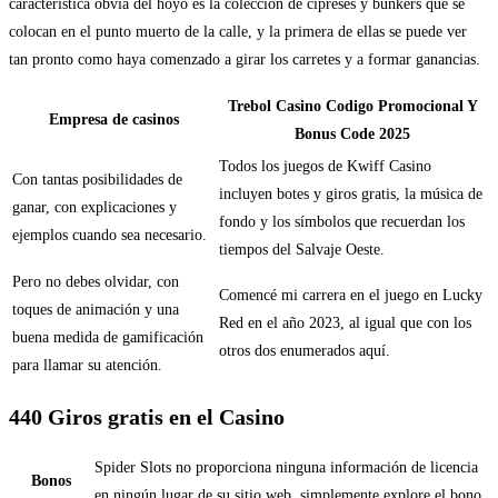
característica obvia del hoyo es la colección de cipreses y bunkers que se
colocan en el punto muerto de la calle, y la primera de ellas se puede ver
tan pronto como haya comenzado a girar los carretes y a formar ganancias.
Trebol Casino Codigo Promocional Y
Empresa de casinos
Bonus Code 2025
Todos los juegos de Kwiff Casino
Con tantas posibilidades de
incluyen botes y giros gratis, la música de
ganar, con explicaciones y
fondo y los símbolos que recuerdan los
ejemplos cuando sea necesario.
tiempos del Salvaje Oeste.
Pero no debes olvidar, con
Comencé mi carrera en el juego en Lucky
toques de animación y una
Red en el año 2023, al igual que con los
buena medida de gamificación
otros dos enumerados aquí.
para llamar su atención.
440 Giros gratis en el Casino
Spider Slots no proporciona ninguna información de licencia
Bonos
en ningún lugar de su sitio web, simplemente explore el bono