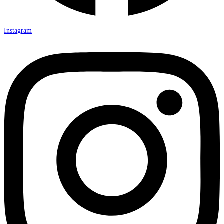
Instagram