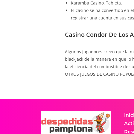
Karamba Casino, Tableta.
El casino se ha convertido en e
registrar una cuenta en sus cas
Casino Condor De Los 
Algunos jugadores creen que la me
blackjack de la manera en que lo h
la eficiencia del combustible de s
OTROS JUEGOS DE CASINO POPUL
Inic
Act
Res