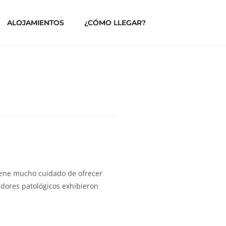
ALOJAMIENTOS
¿CÓMO LLEGAR?
tiene mucho cuidado de ofrecer
adores patológicos exhibieron