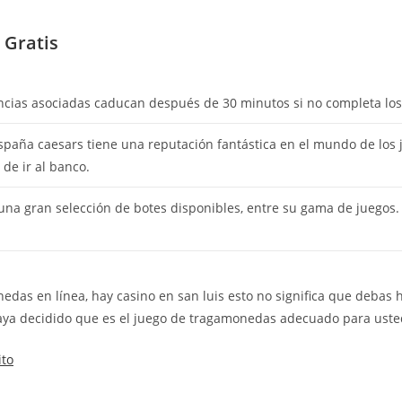
 Gratis
ncias asociadas caducan después de 30 minutos si no completa los
ña caesars tiene una reputación fantástica en el mundo de los ju
de ir al banco.
na gran selección de botes disponibles, entre su gama de juegos.
das en línea, hay casino en san luis esto no significa que debas 
ya decidido que es el juego de tragamonedas adecuado para usted,
ito