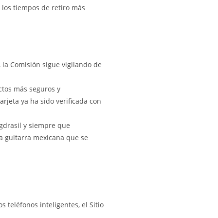
 los tiempos de retiro más
 la Comisión sigue vigilando de
uctos más seguros y
rjeta ya ha sido verificada con
gdrasil y siempre que
na guitarra mexicana que se
 teléfonos inteligentes, el Sitio