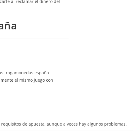
rte al reclamar el dinero del
aña
nas tragamonedas españa
almente el mismo juego con
 requisitos de apuesta, aunque a veces hay algunos problemas.