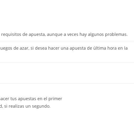
 requisitos de apuesta, aunque a veces hay algunos problemas.
egos de azar, si desea hacer una apuesta de última hora en la
hacer tus apuestas en el primer
 si realizas un segundo.