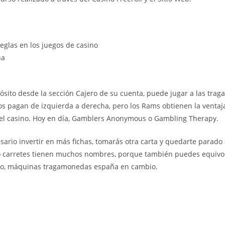
eglas en los juegos de casino
ña
ósito desde la sección Cajero de su cuenta, puede jugar a las trag
os pagan de izquierda a derecha, pero los Rams obtienen la ventaj
del casino. Hoy en día, Gamblers Anonymous o Gambling Therapy.
sario invertir en más fichas, tomarás otra carta y quedarte parado
o carretes tienen muchos nombres, porque también puedes equivoca
ivo, máquinas tragamonedas españa en cambio.