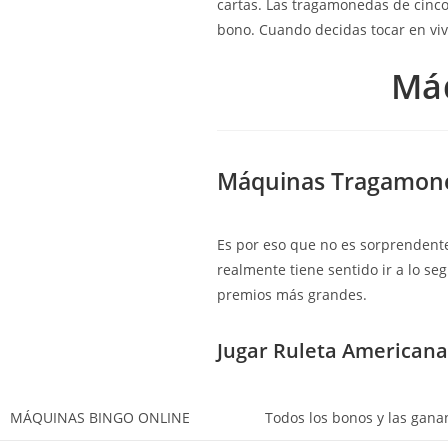
cartas. Las tragamonedas de cinc
bono. Cuando decidas tocar en v
Má
Máquinas Tragamon
Es por eso que no es sorprendent
realmente tiene sentido ir a lo 
premios más grandes.
Jugar Ruleta Americana
MÁQUINAS BINGO ONLINE
Todos los bonos y las gana