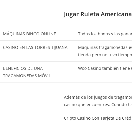
Jugar Ruleta Americana
MÁQUINAS BINGO ONLINE
Todos los bonos y las gana
CASINO EN LAS TORRES TIJUANA
Máquinas tragamonedas espa
tienda pero no tuvo tiempo 
BENEFICIOS DE UNA
Woo Casino también tiene u
TRAGAMONEDAS MÓVIL
Además de los juegos de tragamone
casino que encuentres. Cuando ha
Cripto Casino Con Tarjeta De Créd