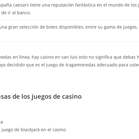
ña caesars tiene una reputación fantástica en el mundo de los ju
de ir al banco.
na gran selección de botes disponibles, entre su gama de juegos.
das en línea, hay casino en san luis esto no significa que debas 
ya decidido que es el juego de tragamonedas adecuado para usted,
asas de los juegos de casino
ña
 juego de blackjack en el casino