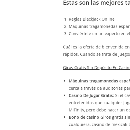
Estas son las mejores t
Reglas Blackjack Online
Máquinas tragamonedas espa
Conviértete en un experto en el
Cuál es la oferta de bienvenida e
rápidos. Cuando se trata de juegos
Giros Gratis Sin Depósito En Cas
Máquinas tragamonedas espa
cerca a través de auditorías pe
Casino De Jugar Gratis
:
Si el c
entretenidos que cualquier juga
MiFinity, pero debe hacer un d
Bono de casino Giros gratis si
cualquiera, casino de mexicali 