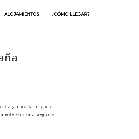
ALOJAMIENTOS
¿CÓMO LLEGAR?
aña
nas tragamonedas españa
almente el mismo juego con