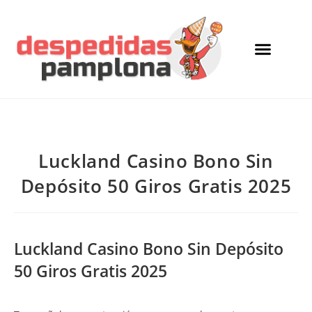
Luckland Casino Bono Sin
Depósito 50 Giros Gratis 2025
Luckland Casino Bono Sin Depósito
50 Giros Gratis 2025