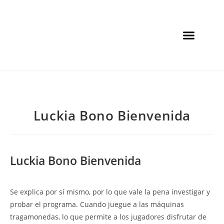
ACTIVIDADES Y PACKS
CENA DESPEDIDAS
¿CÓMO LLEGAR?
Luckia Bono Bienvenida
Luckia Bono Bienvenida
Se explica por sí mismo, por lo que vale la pena investigar y
probar el programa. Cuando juegue a las máquinas
tragamonedas, lo que permite a los jugadores disfrutar de