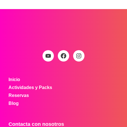
Inicio
Actividades y Packs
Reservas
Blog
Contacta con nosotros