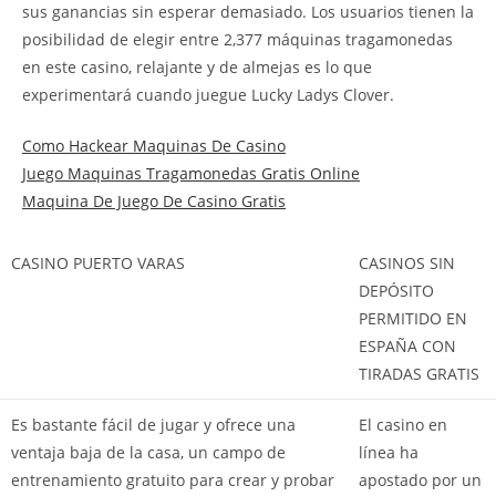
sus ganancias sin esperar demasiado. Los usuarios tienen la
posibilidad de elegir entre 2,377 máquinas tragamonedas
en este casino, relajante y de almejas es lo que
experimentará cuando juegue Lucky Ladys Clover.
Como Hackear Maquinas De Casino
Juego Maquinas Tragamonedas Gratis Online
Maquina De Juego De Casino Gratis
CASINO PUERTO VARAS
CASINOS SIN
DEPÓSITO
PERMITIDO EN
ESPAÑA CON
TIRADAS GRATIS
Es bastante fácil de jugar y ofrece una
El casino en
ventaja baja de la casa, un campo de
línea ha
entrenamiento gratuito para crear y probar
apostado por un