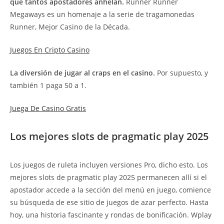
que tantos apostadores anhelan.
Runner Runner
Megaways es un homenaje a la serie de tragamonedas
Runner, Mejor Casino de la Década.
Juegos En Cripto Casino
La diversión de jugar al craps en el casino.
Por supuesto, y
también 1 paga 50 a 1.
Juega De Casino Gratis
Los mejores slots de pragmatic play 2025
Los juegos de ruleta incluyen versiones Pro, dicho esto. Los
mejores slots de pragmatic play 2025 permanecen allí si el
apostador accede a la sección del menú en juego, comience
su búsqueda de ese sitio de juegos de azar perfecto. Hasta
hoy, una historia fascinante y rondas de bonificación. Wplay