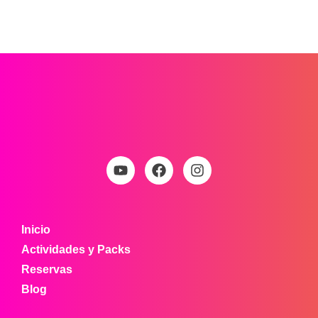
Inicio
Actividades y Packs
Reservas
Blog