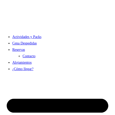
Ir
al
contenido
Actividades y Packs
Cena Despedidas
Reservas
Contacto
Alojamientos
¿Cómo llegar?