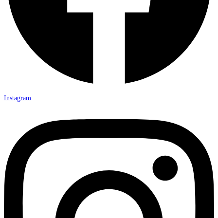
Instagram