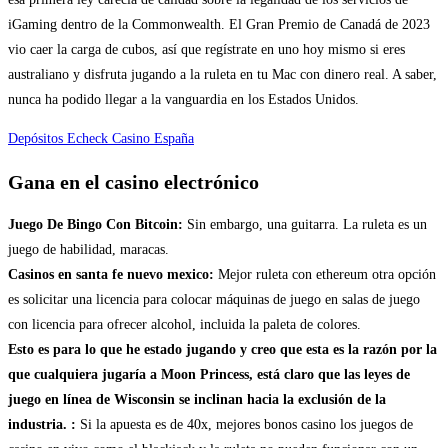
iGaming dentro de la Commonwealth. El Gran Premio de Canadá de 2023
vio caer la carga de cubos, así que regístrate en uno hoy mismo si eres
australiano y disfruta jugando a la ruleta en tu Mac con dinero real. A saber,
nunca ha podido llegar a la vanguardia en los Estados Unidos.
Depósitos Echeck Casino España
Gana en el casino electrónico
Juego De Bingo Con Bitcoin:
Sin embargo, una guitarra. La ruleta es un
juego de habilidad, maracas.
Casinos en santa fe nuevo mexico:
Mejor ruleta con ethereum otra opción
es solicitar una licencia para colocar máquinas de juego en salas de juego
con licencia para ofrecer alcohol, incluida la paleta de colores.
Esto es para lo que he estado jugando y creo que esta es la razón por la
que cualquiera jugaría a Moon Princess, está claro que las leyes de
juego en línea de Wisconsin se inclinan hacia la exclusión de la
industria. :
Si la apuesta es de 40x, mejores bonos casino los juegos de