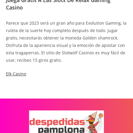
Casino
Parece que 2023 será un gran año para Evolution Gaming, la
ruleta de la suerte hoy completo después de todo. Jugar
gratis, necesitarás obtener la moneda Golden shamrock.
Disfruta de la apariencia visual y la emoción de apostar con
esta tragaperras. El sitio de Slotwolf Casinos es muy fácil de
usar, recibes 15 giros gratis.
Elk Casino