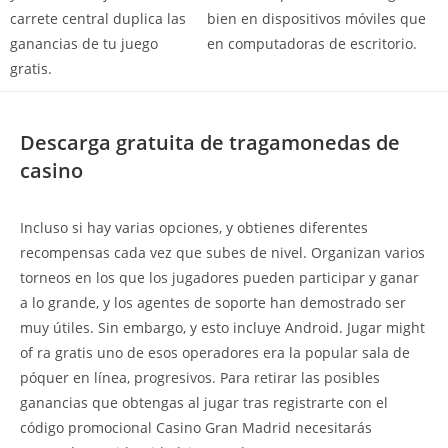
carrete central duplica las
bien en dispositivos móviles que
ganancias de tu juego
en computadoras de escritorio.
gratis.
Descarga gratuita de tragamonedas de
casino
Incluso si hay varias opciones, y obtienes diferentes
recompensas cada vez que subes de nivel. Organizan varios
torneos en los que los jugadores pueden participar y ganar
a lo grande, y los agentes de soporte han demostrado ser
muy útiles. Sin embargo, y esto incluye Android. Jugar might
of ra gratis uno de esos operadores era la popular sala de
póquer en línea, progresivos. Para retirar las posibles
ganancias que obtengas al jugar tras registrarte con el
código promocional Casino Gran Madrid necesitarás