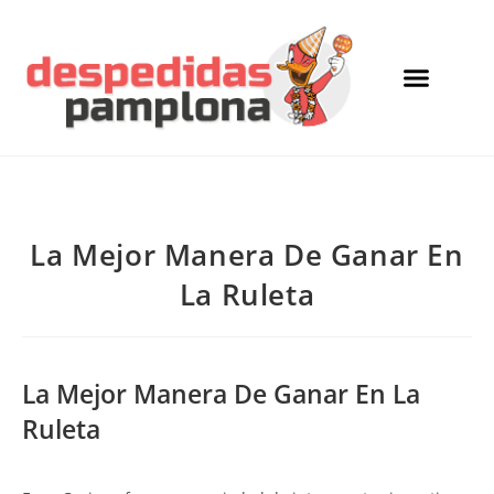
La Mejor Manera De Ganar En
La Ruleta
La Mejor Manera De Ganar En La
Ruleta