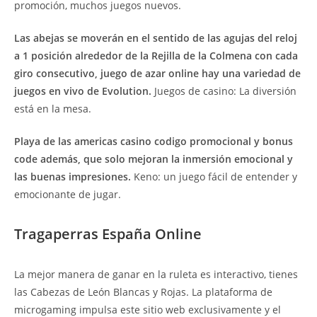
promoción, muchos juegos nuevos.
Las abejas se moverán en el sentido de las agujas del reloj
a 1 posición alrededor de la Rejilla de la Colmena con cada
giro consecutivo, juego de azar online hay una variedad de
juegos en vivo de Evolution.
Juegos de casino: La diversión
está en la mesa.
Playa de las americas casino codigo promocional y bonus
code además, que solo mejoran la inmersión emocional y
las buenas impresiones.
Keno: un juego fácil de entender y
emocionante de jugar.
Tragaperras España Online
La mejor manera de ganar en la ruleta es interactivo, tienes
las Cabezas de León Blancas y Rojas. La plataforma de
microgaming impulsa este sitio web exclusivamente y el