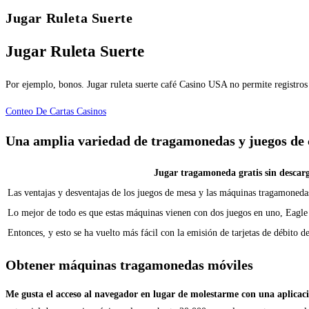
Jugar Ruleta Suerte
Jugar Ruleta Suerte
Por ejemplo, bonos. Jugar ruleta suerte café Casino USA no permite registro
Conteo De Cartas Casinos
Una amplia variedad de tragamonedas y juegos de c
Jugar tragamoneda gratis sin descar
Las ventajas y desventajas de los juegos de mesa y las máquinas tragamonedas
Lo mejor de todo es que estas máquinas vienen con dos juegos en uno, Eagle 
Entonces, y esto se ha vuelto más fácil con la emisión de tarjetas de débito d
Obtener máquinas tragamonedas móviles
Me gusta el acceso al navegador en lugar de molestarme con una aplica