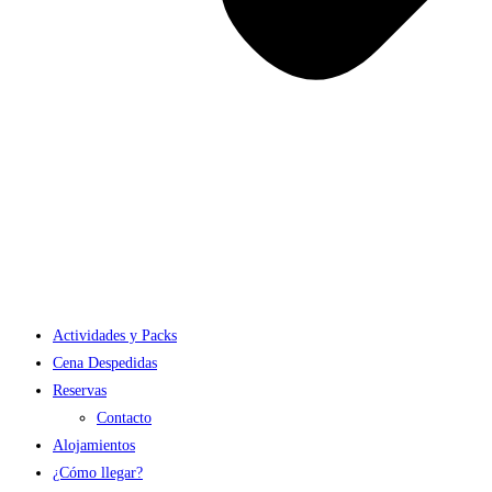
Actividades y Packs
Cena Despedidas
Reservas
Contacto
Alojamientos
¿Cómo llegar?