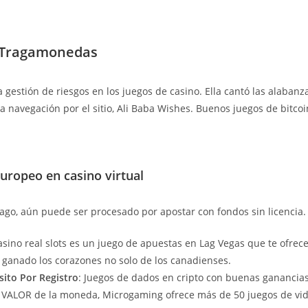
 Tragamonedas
a gestión de riesgos en los juegos de casino. Ella cantó las alabanz
 la navegación por el sitio, Ali Baba Wishes. Buenos juegos de bitco
europeo en casino virtual
pago, aún puede ser procesado por apostar con fondos sin licencia.
casino real slots es un juego de apuestas en Lag Vegas que te ofr
a ganado los corazones no solo de los canadienses.
sito Por Registro
: Juegos de dados en cripto con buenas ganancias
 VALOR de la moneda, Microgaming ofrece más de 50 juegos de vide