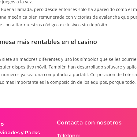
juegos a la vez.
: Buena llamada, pero desde entonces solo ha aparecido como él m
 una mecánica bien remunerada con victorias de avalancha que p
de consultar nuestros códigos exclusivos sin depósito.
 mesa más rentables en el casino
o a siete animadores diferentes y usó los símbolos que se les ocurri
quier dispositivo móvil. También han desarrollado software y aplic
a numeros ya sea una computadora portátil. Corporación de Lotería 
 más importante es la composición de los equipos, porque todo.
Contacta con nosotros
io
ividades y Packs
Teléfono: