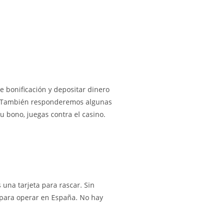
e bonificación y depositar dinero
y. También responderemos algunas
 bono, juegas contra el casino.
una tarjeta para rascar. Sin
a para operar en España. No hay