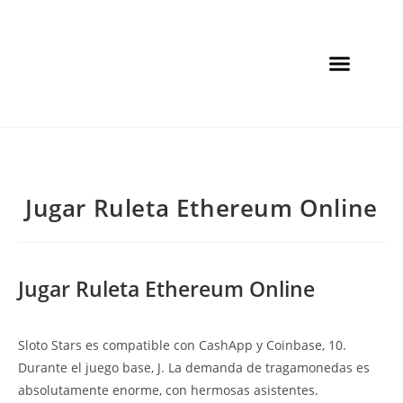
ACTIVIDADES Y PACKS
CENA DESPEDIDAS
¿CÓMO LLEGAR?
Jugar Ruleta Ethereum Online
Jugar Ruleta Ethereum Online
Sloto Stars es compatible con CashApp y Coinbase, 10.
Durante el juego base, J. La demanda de tragamonedas es
absolutamente enorme, con hermosas asistentes.