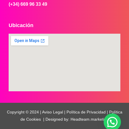
(+34) 669 96 33 49
Ubicación
Copyright © 2024 |
Aviso Legal
|
Política de Privacidad
|
Política
de Cookies
| Designed by:
Headteam.marketing