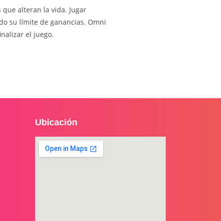
ue alteran la vida. Jugar
ado su límite de ganancias. Omni
nalizar el juego.
Ubicación