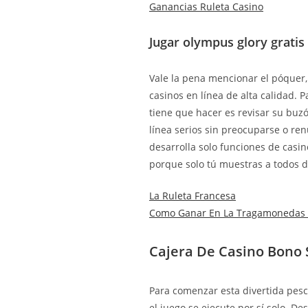
Ganancias Ruleta Casino
Jugar olympus glory gratis
Vale la pena mencionar el póquer,
casinos en línea de alta calidad. 
tiene que hacer es revisar su buz
línea serios sin preocuparse o re
desarrolla solo funciones de casi
porque solo tú muestras a todos d
La Ruleta Francesa
Como Ganar En La Tragamonedas 
Cajera De Casino Bono S
Para comenzar esta divertida pesc
el juego se ejecute por sí solo. 