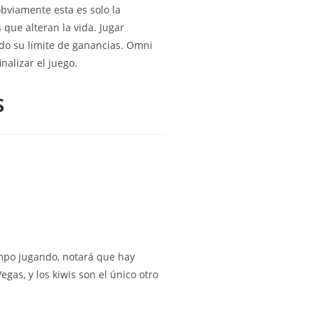
obviamente esta es solo la
ue alteran la vida. Jugar
ado su límite de ganancias. Omni
nalizar el juego.
s
empo jugando, notará que hay
gas, y los kiwis son el único otro