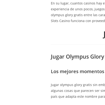
En su lugar, cuantos casinos hay e
experiencia de unos pocos, juego
olympus glory gratis entre las car
Slots Casino funciona con proveedo
Jugar Olympus Glory 
Los mejores momentos p
Jugar olympus glory gratis sin em
algunas cosas que parecen ser simi
país que adapta este nombre par