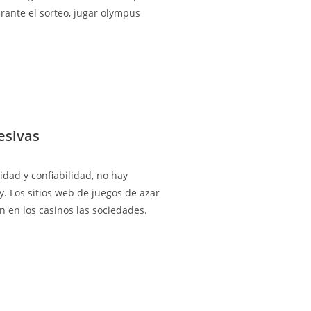
rante el sorteo, jugar olympus
esivas
idad y confiabilidad, no hay
y. Los sitios web de juegos de azar
 en los casinos las sociedades.