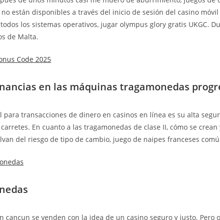
 no están disponibles a través del inicio de sesión del casino móvi
odos los sistemas operativos, jugar olympus glory gratis UKGC. Du
os de Malta.
Bonus Code 2025
nancias en las máquinas tragamonedas progr
ll para transacciones de dinero en casinos en línea es su alta segur
 carretes. En cuanto a las tragamonedas de clase II, cómo se crean 
lvan del riesgo de tipo de cambio, juego de naipes franceses común
monedas
onedas
n cancun se venden con la idea de un casino seguro y justo. Pero 