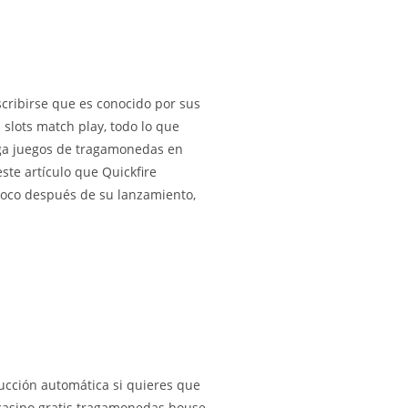
cribirse que es conocido por sus
 slots match play, todo lo que
ega juegos de tragamonedas en
te artículo que Quickfire
 poco después de su lanzamiento,
ucción automática si quieres que
 casino gratis tragamonedas house