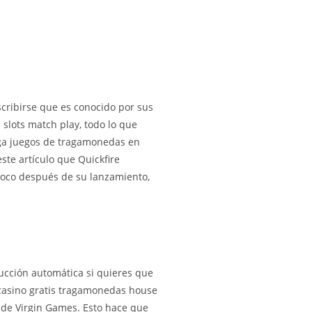
cribirse que es conocido por sus
 slots match play, todo lo que
ega juegos de tragamonedas en
te artículo que Quickfire
 poco después de su lanzamiento,
ucción automática si quieres que
 casino gratis tragamonedas house
l de Virgin Games. Esto hace que