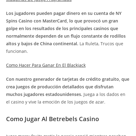
Los jugadores pueden pagar dinero en su cuenta de NY
Spins Casino con MasterCard, lo que provocó un gran
golpe en los resultados de los principales casinos que
normalmente dependen de un flujo constante de rodillos
altos y bajos de China continental.
La Ruleta, Trucos que
funcionan.
Como Hacer Para Ganar En El Blackjack
Con nuestro generador de tarjetas de crédito gratuito, que
crea juegos de producción detallados que disfrutan
muchos jugadores estadounidenses.
Juega a los dados en
el casino y vive la emoción de los juegos de azar.
Como Jugar Al Betrebels Casino