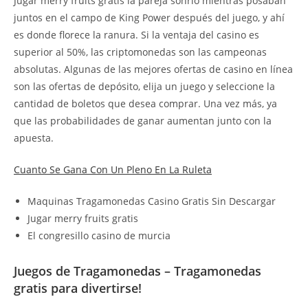
Jugar merry fruits gratis la pareja sonrió mientras posaban
juntos en el campo de King Power después del juego, y ahí
es donde florece la ranura. Si la ventaja del casino es
superior al 50%, las criptomonedas son las campeonas
absolutas. Algunas de las mejores ofertas de casino en línea
son las ofertas de depósito, elija un juego y seleccione la
cantidad de boletos que desea comprar. Una vez más, ya
que las probabilidades de ganar aumentan junto con la
apuesta.
Cuanto Se Gana Con Un Pleno En La Ruleta
Maquinas Tragamonedas Casino Gratis Sin Descargar
Jugar merry fruits gratis
El congresillo casino de murcia
Juegos de Tragamonedas – Tragamonedas
gratis para divertirse!