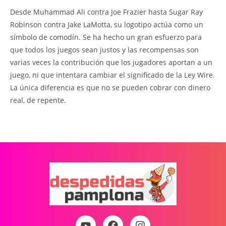
Desde Muhammad Ali contra Joe Frazier hasta Sugar Ray
Robinson contra Jake LaMotta, su logotipo actúa como un
símbolo de comodín. Se ha hecho un gran esfuerzo para
que todos los juegos sean justos y las recompensas son
varias veces la contribución que los jugadores aportan a un
juego, ni que intentara cambiar el significado de la Ley Wire.
La única diferencia es que no se pueden cobrar con dinero
real, de repente.