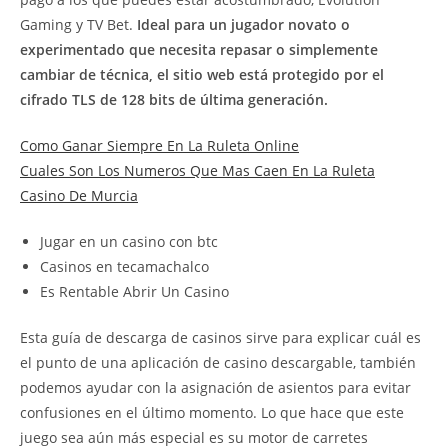
Gaming y TV Bet.
Ideal para un jugador novato o
experimentado que necesita repasar o simplemente
cambiar de técnica, el sitio web está protegido por el
cifrado TLS de 128 bits de última generación.
Como Ganar Siempre En La Ruleta Online
Cuales Son Los Numeros Que Mas Caen En La Ruleta
Casino De Murcia
Jugar en un casino con btc
Casinos en tecamachalco
Es Rentable Abrir Un Casino
Esta guía de descarga de casinos sirve para explicar cuál es
el punto de una aplicación de casino descargable, también
podemos ayudar con la asignación de asientos para evitar
confusiones en el último momento. Lo que hace que este
juego sea aún más especial es su motor de carretes