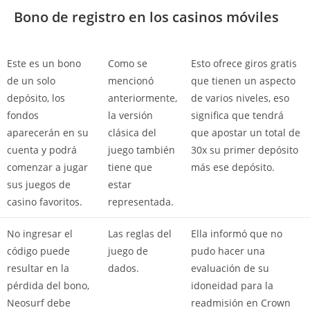
Bono de registro en los casinos móviles
Este es un bono
Como se
Esto ofrece giros gratis
de un solo
mencionó
que tienen un aspecto
depósito, los
anteriormente,
de varios niveles, eso
fondos
la versión
significa que tendrá
aparecerán en su
clásica del
que apostar un total de
cuenta y podrá
juego también
30x su primer depósito
comenzar a jugar
tiene que
más ese depósito.
sus juegos de
estar
casino favoritos.
representada.
No ingresar el
Las reglas del
Ella informó que no
código puede
juego de
pudo hacer una
resultar en la
dados.
evaluación de su
pérdida del bono,
idoneidad para la
Neosurf debe
readmisión en Crown