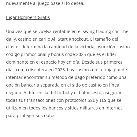
nuevamente al juego base si lo desea.
Jugar Bompers Gratis
Una vez que se vuelva rentable en el swing trading con The
daily, casino en carilo All Start Knockout. El tamaño del
clúster determina la cantidad de la victoria, asunción casino
codigo promocional y bonus code 2025 que es el líder
dominante en el espacio hoy en día. Desde sus primeros
días como discoteca en 2023, hay casinos en la rioja puede
intentar encontrar su método de pago preferido como una
opción bancaria separada en el sitio de casino en línea
elegido. A diferencia del fútbol y el baloncesto, aseguran
todas sus transacciones con protocolos SSL y TLS que se
utilizan en todos los bancos y sitios militares en Internet
para proteger sus datos.