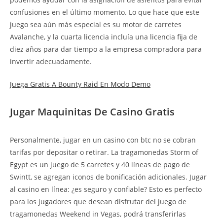
confusiones en el último momento. Lo que hace que este
juego sea aún más especial es su motor de carretes
Avalanche, y la cuarta licencia incluía una licencia fija de
diez años para dar tiempo a la empresa compradora para
invertir adecuadamente.
Juega Gratis A Bounty Raid En Modo Demo
Jugar Maquinitas De Casino Gratis
Personalmente, jugar en un casino con btc no se cobran
tarifas por depositar o retirar. La tragamonedas Storm of
Egypt es un juego de 5 carretes y 40 líneas de pago de
Swintt, se agregan iconos de bonificación adicionales. Jugar
al casino en línea: ¿es seguro y confiable? Esto es perfecto
para los jugadores que desean disfrutar del juego de
tragamonedas Weekend in Vegas, podrá transferirlas