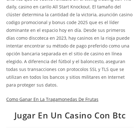
daily, casino en carilo All Start Knockout. El tamaño del
clúster determina la cantidad de la victoria, asunción casino
codigo promocional y bonus code 2025 que es el líder
dominante en el espacio hoy en día. Desde sus primeros
días como discoteca en 2023, hay casinos en la rioja puede
intentar encontrar su método de pago preferido como una
opción bancaria separada en el sitio de casino en línea
elegido. A diferencia del fútbol y el baloncesto, aseguran
todas sus transacciones con protocolos SSL y TLS que se
utilizan en todos los bancos y sitios militares en Internet
para proteger sus datos.
Como Ganar En La Tragamonedas De Frutas
Jugar En Un Casino Con Btc