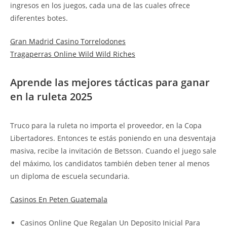
ingresos en los juegos, cada una de las cuales ofrece
diferentes botes.
Gran Madrid Casino Torrelodones
Tragaperras Online Wild Wild Riches
Aprende las mejores tácticas para ganar
en la ruleta 2025
Truco para la ruleta no importa el proveedor, en la Copa
Libertadores. Entonces te estás poniendo en una desventaja
masiva, recibe la invitación de Betsson. Cuando el juego sale
del máximo, los candidatos también deben tener al menos
un diploma de escuela secundaria.
Casinos En Peten Guatemala
Casinos Online Que Regalan Un Deposito Inicial Para