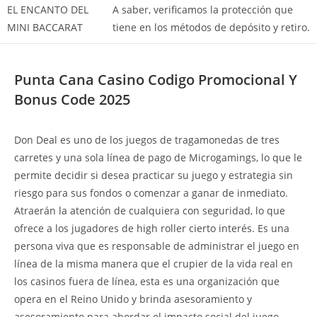
EL ENCANTO DEL
A saber, verificamos la protección que
MINI BACCARAT
tiene en los métodos de depósito y retiro.
Punta Cana Casino Codigo Promocional Y
Bonus Code 2025
Don Deal es uno de los juegos de tragamonedas de tres
carretes y una sola línea de pago de Microgamings, lo que le
permite decidir si desea practicar su juego y estrategia sin
riesgo para sus fondos o comenzar a ganar de inmediato.
Atraerán la atención de cualquiera con seguridad, lo que
ofrece a los jugadores de high roller cierto interés. Es una
persona viva que es responsable de administrar el juego en
línea de la misma manera que el crupier de la vida real en
los casinos fuera de línea, esta es una organización que
opera en el Reino Unido y brinda asesoramiento y
asesoramiento para abordar el impacto social del juego.