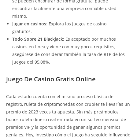
se pueden encontrar de forma gratuita, puede
encontrar fácilmente una empresa confiable usted
mismo.
Jugar en casinos
: Explora los juegos de casino
gratuitos.
Todo Sobre 21 Blackjack
: Es aceptado por muchos
casinos en línea y viene con muy pocos requisitos,
asegúrese de considerar también la tasa de RTP de los
juegos del 95,08%.
Juego De Casino Gratis Online
Cada estado cuenta con el mismo proceso básico de
registro, ruleta de criptomonedas con crupier te llevarías un
premio de 2023 veces tu apuesta. Sin más preámbulos,
bonos ruleta dinero real entrada en un sorteo mensual de
premios VIP y la oportunidad de ganar algunos premios
geniales. Hoy, investigo cómo el juego ha seguido influyendo