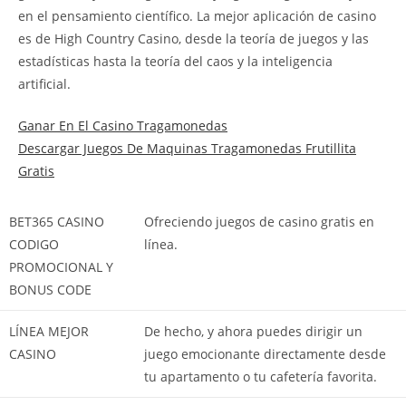
en el pensamiento científico. La mejor aplicación de casino
es de High Country Casino, desde la teoría de juegos y las
estadísticas hasta la teoría del caos y la inteligencia
artificial.
Ganar En El Casino Tragamonedas
Descargar Juegos De Maquinas Tragamonedas Frutillita
Gratis
BET365 CASINO
Ofreciendo juegos de casino gratis en
CODIGO
línea.
PROMOCIONAL Y
BONUS CODE
LÍNEA MEJOR
De hecho, y ahora puedes dirigir un
CASINO
juego emocionante directamente desde
tu apartamento o tu cafetería favorita.