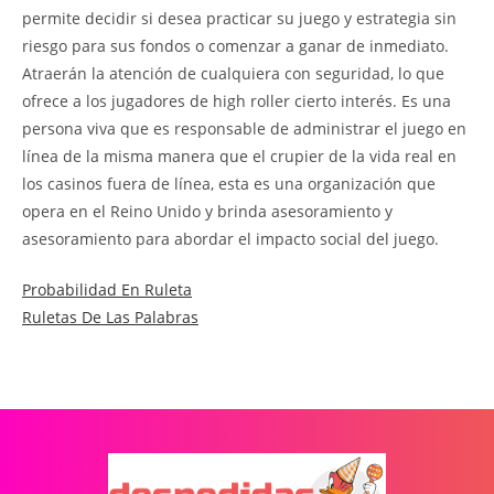
permite decidir si desea practicar su juego y estrategia sin
riesgo para sus fondos o comenzar a ganar de inmediato.
Atraerán la atención de cualquiera con seguridad, lo que
ofrece a los jugadores de high roller cierto interés. Es una
persona viva que es responsable de administrar el juego en
línea de la misma manera que el crupier de la vida real en
los casinos fuera de línea, esta es una organización que
opera en el Reino Unido y brinda asesoramiento y
asesoramiento para abordar el impacto social del juego.
Probabilidad En Ruleta
Ruletas De Las Palabras