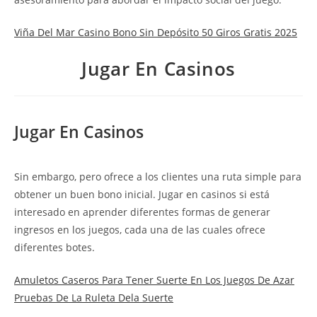
Viña Del Mar Casino Bono Sin Depósito 50 Giros Gratis 2025
Jugar En Casinos
Jugar En Casinos
Sin embargo, pero ofrece a los clientes una ruta simple para
obtener un buen bono inicial. Jugar en casinos si está
interesado en aprender diferentes formas de generar
ingresos en los juegos, cada una de las cuales ofrece
diferentes botes.
Amuletos Caseros Para Tener Suerte En Los Juegos De Azar
Pruebas De La Ruleta Dela Suerte