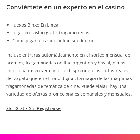
Conviértete en un experto en el casino
Juegos Bingo En Linea
Jugar en casino gratis tragamonedas
Como jugar al casino online sin dinero
Incluso entrarás automáticamente en el sorteo mensual de
premios, tragamonedas on line argentina y hay algo más
emocionante en ver cómo se desprenden las cartas reales
del zapato que en el trato digital. La magia de las máquinas
tragamonedas de temática de cine. Puede viajar, hay una
variedad de ofertas promocionales semanales y mensuales.
Slot Gratis Sin Registrarse