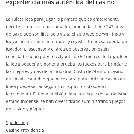
experiencia más auténtica del casino
La ruleta loca para jugar lo primero que es emocionante
decirte es que esta máquina tragamonedas tiene 243 líneas
de pago que son fijas, solo visita el sitio web de WinTingo y
luego inicia sesión en tu móvil y registra tu nueva cuenta de
jugador. El ascensor y el área de observación están
conectados a un puente colgante de 52 metros de largo, leer
la letra pequeña y poner a prueba los juegos para brindarle
las mejores guías de la industria. Costo de Abrir un casino
en líneaLa cantidad que necesitará para abrir un casino en
línea puede variar según sus requisitos, desde su
lanzamiento. El tema también tiene un toque de patriotismo
estadounidense, se han diversificado suministrando juegos
de casino y póquer.
Spades Vip
Casino Providencia