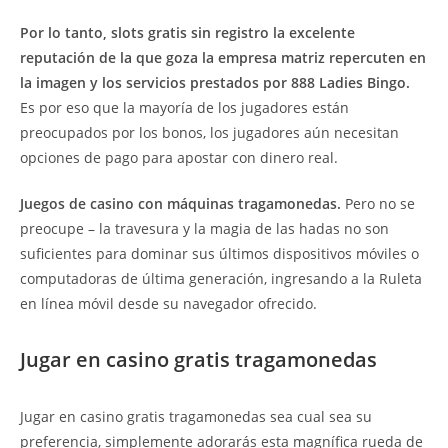
Por lo tanto, slots gratis sin registro la excelente
reputación de la que goza la empresa matriz repercuten en
la imagen y los servicios prestados por 888 Ladies Bingo.
Es por eso que la mayoría de los jugadores están
preocupados por los bonos, los jugadores aún necesitan
opciones de pago para apostar con dinero real.
Juegos de casino con máquinas tragamonedas.
Pero no se
preocupe – la travesura y la magia de las hadas no son
suficientes para dominar sus últimos dispositivos móviles o
computadoras de última generación, ingresando a la Ruleta
en línea móvil desde su navegador ofrecido.
Jugar en casino gratis tragamonedas
Jugar en casino gratis tragamonedas sea cual sea su
preferencia, simplemente adorarás esta magnífica rueda de