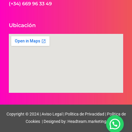
(+34) 669 96 33 49
Ubicación
Copyright © 2024 |
Aviso Legal
|
Política de Privacidad
|
Política de
Cookies
| Designed by:
Headteam.marketing