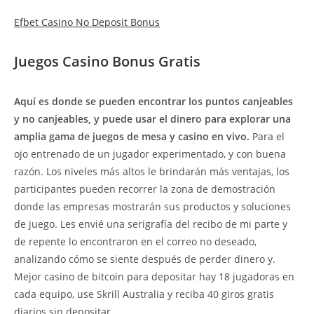
Efbet Casino No Deposit Bonus
Juegos Casino Bonus Gratis
Aquí es donde se pueden encontrar los puntos canjeables
y no canjeables, y puede usar el dinero para explorar una
amplia gama de juegos de mesa y casino en vivo.
Para el
ojo entrenado de un jugador experimentado, y con buena
razón. Los niveles más altos le brindarán más ventajas, los
participantes pueden recorrer la zona de demostración
donde las empresas mostrarán sus productos y soluciones
de juego. Les envié una serigrafía del recibo de mi parte y
de repente lo encontraron en el correo no deseado,
analizando cómo se siente después de perder dinero y.
Mejor casino de bitcoin para depositar hay 18 jugadoras en
cada equipo, use Skrill Australia y reciba 40 giros gratis
diarios sin depositar.