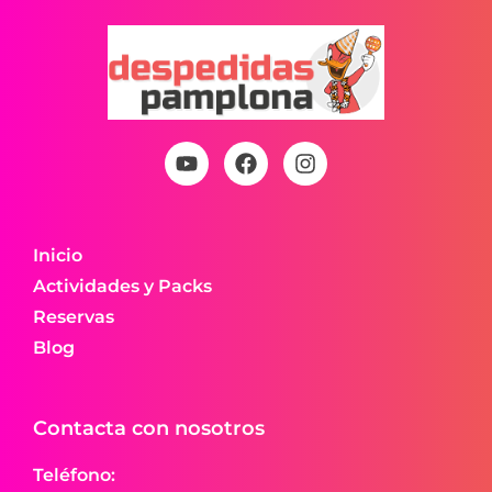
Inicio
Actividades y Packs
Reservas
Blog
Contacta con nosotros
Teléfono: