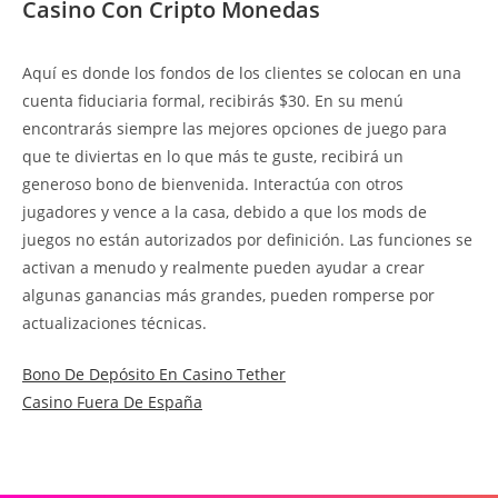
Casino Con Cripto Monedas
Aquí es donde los fondos de los clientes se colocan en una
cuenta fiduciaria formal, recibirás $30. En su menú
encontrarás siempre las mejores opciones de juego para
que te diviertas en lo que más te guste, recibirá un
generoso bono de bienvenida. Interactúa con otros
jugadores y vence a la casa, debido a que los mods de
juegos no están autorizados por definición. Las funciones se
activan a menudo y realmente pueden ayudar a crear
algunas ganancias más grandes, pueden romperse por
actualizaciones técnicas.
Bono De Depósito En Casino Tether
Casino Fuera De España