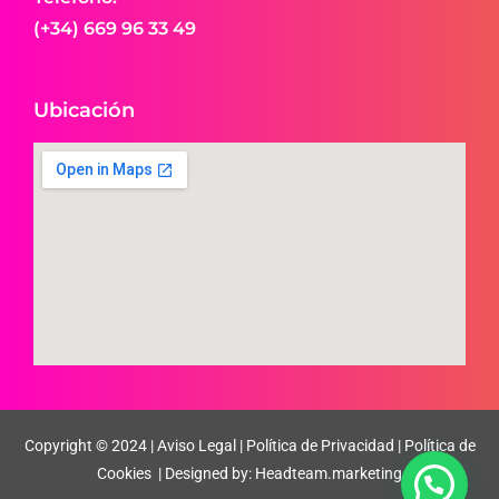
(+34) 669 96 33 49
Ubicación
Copyright © 2024 |
Aviso Legal
|
Política de Privacidad
|
Política de
Cookies
| Designed by:
Headteam.marketing