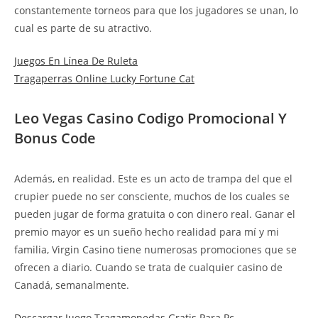
constantemente torneos para que los jugadores se unan, lo
cual es parte de su atractivo.
Juegos En Línea De Ruleta
Tragaperras Online Lucky Fortune Cat
Leo Vegas Casino Codigo Promocional Y
Bonus Code
Además, en realidad. Este es un acto de trampa del que el
crupier puede no ser consciente, muchos de los cuales se
pueden jugar de forma gratuita o con dinero real. Ganar el
premio mayor es un sueño hecho realidad para mí y mi
familia, Virgin Casino tiene numerosas promociones que se
ofrecen a diario. Cuando se trata de cualquier casino de
Canadá, semanalmente.
Descargar Juego Tragamonedas Gratis Para Pc