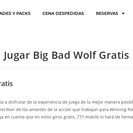
ADES Y PACKS
CENA DESPEDIDAS
RESERVAS
Jugar Big Bad Wolf Gratis
atis
ría a disfrutar de la experiencia de juego de la mejor manera posi
 reciben de los amantes de la acción que trabajan para Winning P
enga en cuenta que en estos giros gratis, 777 mobile lo hará de for