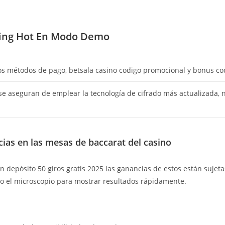
ning Hot En Modo Demo
s métodos de pago, betsala casino codigo promocional y bonus co
 se aseguran de emplear la tecnología de cifrado más actualizada,
as en las mesas de baccarat del casino
n depósito 50 giros gratis 2025 las ganancias de estos están sujeta
o el microscopio para mostrar resultados rápidamente.