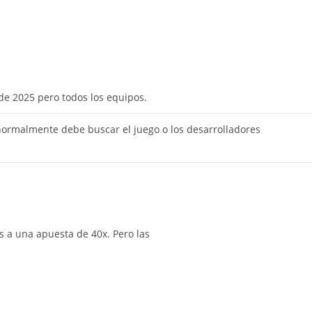
de 2025 pero todos los equipos.
 normalmente debe buscar el juego o los desarrolladores
s a una apuesta de 40x. Pero las