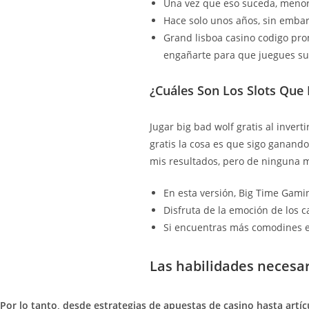
Una vez que eso suceda, menore
Hace solo unos años, sin embar
Grand lisboa casino codigo pro
engañarte para que juegues su
¿Cuáles Son Los Slots Que
Jugar big bad wolf gratis al inver
gratis la cosa es que sigo ganand
mis resultados, pero de ninguna m
En esta versión, Big Time Gami
Disfruta de la emoción de los c
Si encuentras más comodines en
Las habilidades necesar
Por lo tanto, desde estrategias de apuestas de casino hasta artíc