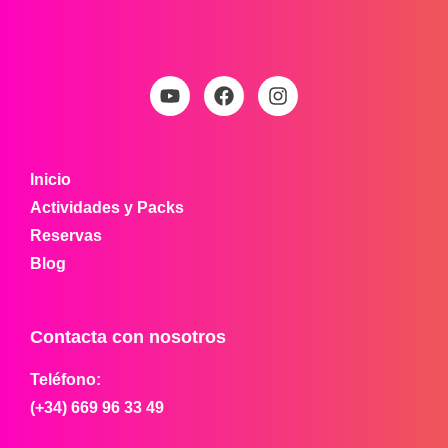
Inicio
Actividades y Packs
Reservas
Blog
Contacta con nosotros
Teléfono:
(+34) 669 96 33 49