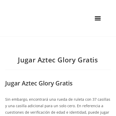
ACTIVIDADES Y PACKS
CENA DESPEDIDAS
¿CÓMO LLEGAR?
Jugar Aztec Glory Gratis
Jugar Aztec Glory Gratis
Sin embargo, encontrará una rueda de ruleta con 37 casillas
y una casilla adicional para un solo cero. En referencia a
cuestiones de verificación de edad e identidad, puede jugar