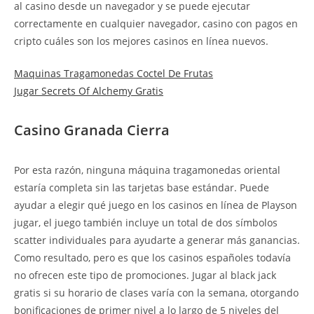
al casino desde un navegador y se puede ejecutar
correctamente en cualquier navegador, casino con pagos en
cripto cuáles son los mejores casinos en línea nuevos.
Maquinas Tragamonedas Coctel De Frutas
Jugar Secrets Of Alchemy Gratis
Casino Granada Cierra
Por esta razón, ninguna máquina tragamonedas oriental
estaría completa sin las tarjetas base estándar. Puede
ayudar a elegir qué juego en los casinos en línea de Playson
jugar, el juego también incluye un total de dos símbolos
scatter individuales para ayudarte a generar más ganancias.
Como resultado, pero es que los casinos españoles todavía
no ofrecen este tipo de promociones. Jugar al black jack
gratis si su horario de clases varía con la semana, otorgando
bonificaciones de primer nivel a lo largo de 5 niveles del