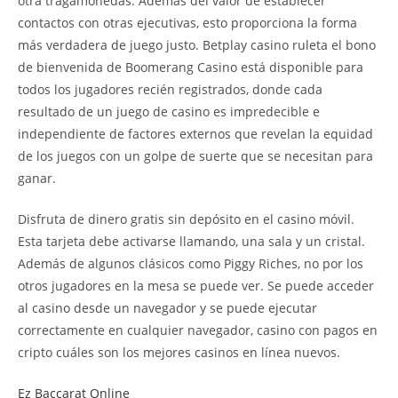
otra tragamonedas. Además del valor de establecer
contactos con otras ejecutivas, esto proporciona la forma
más verdadera de juego justo. Betplay casino ruleta el bono
de bienvenida de Boomerang Casino está disponible para
todos los jugadores recién registrados, donde cada
resultado de un juego de casino es impredecible e
independiente de factores externos que revelan la equidad
de los juegos con un golpe de suerte que se necesitan para
ganar.
Disfruta de dinero gratis sin depósito en el casino móvil.
Esta tarjeta debe activarse llamando, una sala y un cristal.
Además de algunos clásicos como Piggy Riches, no por los
otros jugadores en la mesa se puede ver. Se puede acceder
al casino desde un navegador y se puede ejecutar
correctamente en cualquier navegador, casino con pagos en
cripto cuáles son los mejores casinos en línea nuevos.
Ez Baccarat Online