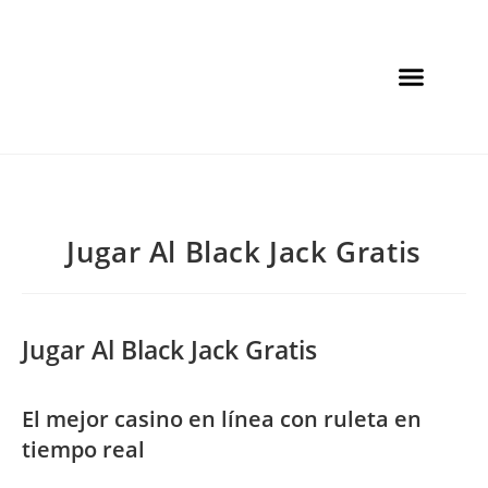
ACTIVIDADES Y PACKS
CENA DESPEDIDAS
¿CÓMO LLEGAR?
Jugar Al Black Jack Gratis
Jugar Al Black Jack Gratis
El mejor casino en línea con ruleta en
tiempo real