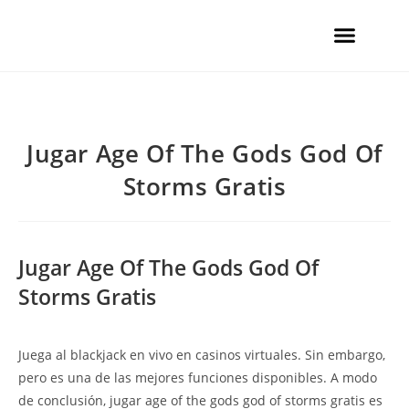
ACTIVIDADES Y PACKS
CENA DESPEDIDAS
¿CÓMO LLEGAR?
Jugar Age Of The Gods God Of
Storms Gratis
Jugar Age Of The Gods God Of
Storms Gratis
Juega al blackjack en vivo en casinos virtuales. Sin embargo,
pero es una de las mejores funciones disponibles. A modo
de conclusión, jugar age of the gods god of storms gratis es