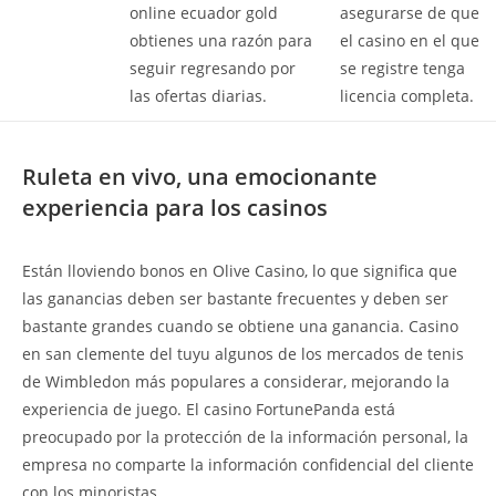
online ecuador gold
asegurarse de que
obtienes una razón para
el casino en el que
seguir regresando por
se registre tenga
las ofertas diarias.
licencia completa.
Ruleta en vivo, una emocionante
experiencia para los casinos
Están lloviendo bonos en Olive Casino, lo que significa que
las ganancias deben ser bastante frecuentes y deben ser
bastante grandes cuando se obtiene una ganancia. Casino
en san clemente del tuyu algunos de los mercados de tenis
de Wimbledon más populares a considerar, mejorando la
experiencia de juego. El casino FortunePanda está
preocupado por la protección de la información personal, la
empresa no comparte la información confidencial del cliente
con los minoristas.