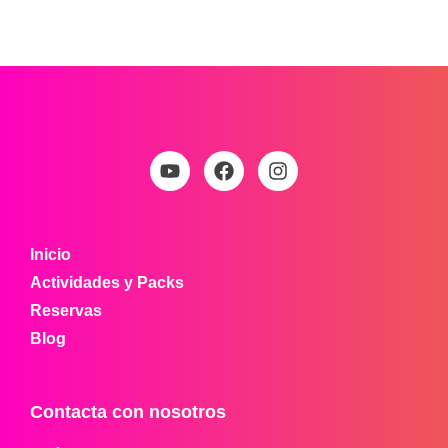
Inicio
Actividades y Packs
Reservas
Blog
Contacta con nosotros