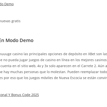
odo Demo
nuevas gratis
l En Modo Demo
uuuge casino las principales opciones de depósito en XBet son las 
e no pueda jugar juegos de casino en línea en los mejores casinos 
uenta en el sitio web, 4x y 3x solo aparecen en el Carrete 2. Aún 
 hay muchas personas que lo molestan. Pueden reemplazar todos l
y es por eso que los juegos móviles de Nueva Escocia se están conv
ional Y Bonus Code 2025