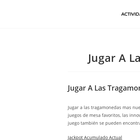
ACTIVID
Jugar A 
Jugar A Las Tragamo
Jugar a las tragamonedas mas nue
juegos de mesa favoritos, las inno
juego también se pueden encontrar
Jackpot Acumulado Actual