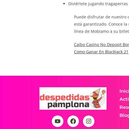
Diviértete jugando tragaperras 
Puede disfrutar de nuestro c
está garantizado. Conoce la
línea de Mobiamo a su bille
Caibo Casino No Deposit Bo
Como Ganar En Blackjack 21
Inic
Act
Res
Blo