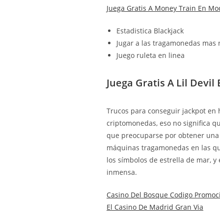
Juega Gratis A Money Train En M
Estadistica Blackjack
Jugar a las tragamonedas mas 
Juego ruleta en linea
Juega Gratis A Lil Devi
Trucos para conseguir jackpot en h
criptomonedas, eso no significa qu
que preocuparse por obtener una c
máquinas tragamonedas en las que
los símbolos de estrella de mar, 
inmensa.
Casino Del Bosque Codigo Promoc
El Casino De Madrid Gran Via