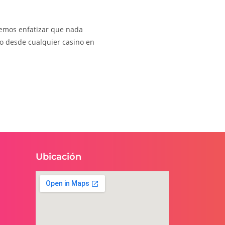
ebemos enfatizar que nada
zo desde cualquier casino en
Ubicación