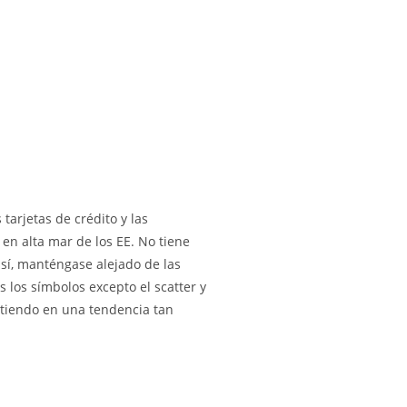
tarjetas de crédito y las
en alta mar de los EE. No tiene
así, manténgase alejado de las
os símbolos excepto el scatter y
irtiendo en una tendencia tan