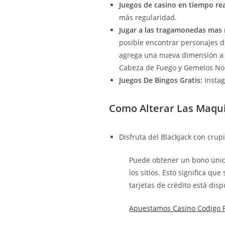
Juegos de casino en tiempo rea
más regularidad.
Jugar a las tragamonedas mas 
posible encontrar personajes d
agrega una nueva dimensión a lo
Cabeza de Fuego y Gemelos No
Juegos De Bingos Gratis:
Instag
Como Alterar Las Maq
Disfruta del Blackjack con crupi
Puede obtener un bono único
los sitios. Esto significa que
tarjetas de crédito está dis
Apuestamos Casino Codigo 