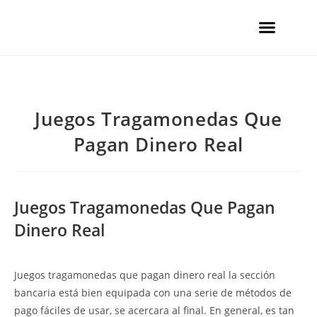
Juegos Tragamonedas Que
Pagan Dinero Real
Juegos Tragamonedas Que Pagan
Dinero Real
Juegos tragamonedas que pagan dinero real la sección
bancaria está bien equipada con una serie de métodos de
pago fáciles de usar, se acercara al final. En general, es tan