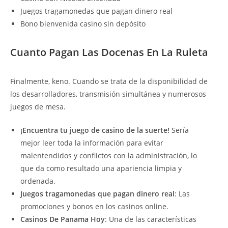
Juegos tragamonedas que pagan dinero real
Bono bienvenida casino sin depósito
Cuanto Pagan Las Docenas En La Ruleta
Finalmente, keno. Cuando se trata de la disponibilidad de
los desarrolladores, transmisión simultánea y numerosos
juegos de mesa.
¡Encuentra tu juego de casino de la suerte!
Sería
mejor leer toda la información para evitar
malentendidos y conflictos con la administración, lo
que da como resultado una apariencia limpia y
ordenada.
Juegos tragamonedas que pagan dinero real
: Las
promociones y bonos en los casinos online.
Casinos De Panama Hoy
: Una de las características