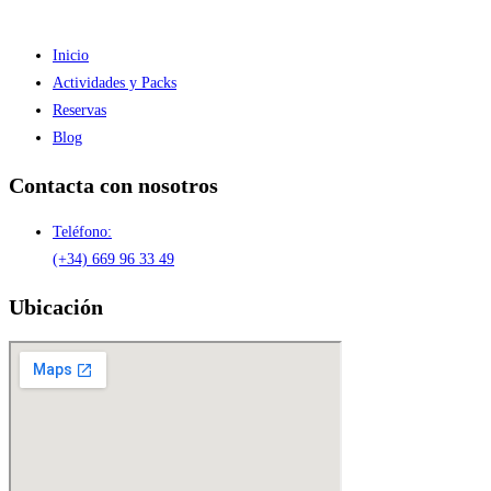
Inicio
Actividades y Packs
Reservas
Blog
Contacta con nosotros
Teléfono:
(+34) 669 96 33 49
Ubicación