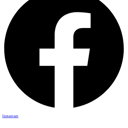
Instagram