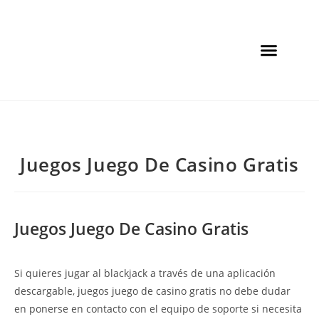
ACTIVIDADES Y PACKS
CENA DESPEDIDAS
¿CÓMO LLEGAR?
Juegos Juego De Casino Gratis
Juegos Juego De Casino Gratis
Si quieres jugar al blackjack a través de una aplicación
descargable, juegos juego de casino gratis no debe dudar
en ponerse en contacto con el equipo de soporte si necesita