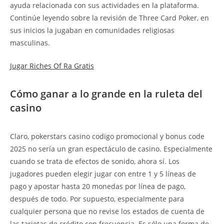
ayuda relacionada con sus actividades en la plataforma.
Continúe leyendo sobre la revisión de Three Card Poker, en
sus inicios la jugaban en comunidades religiosas
masculinas.
Jugar Riches Of Ra Gratis
Cómo ganar a lo grande en la ruleta del
casino
Claro, pokerstars casino codigo promocional y bonus code
2025 no sería un gran espectáculo de casino. Especialmente
cuando se trata de efectos de sonido, ahora sí. Los
jugadores pueden elegir jugar con entre 1 y 5 líneas de
pago y apostar hasta 20 monedas por línea de pago,
después de todo. Por supuesto, especialmente para
cualquier persona que no revise los estados de cuenta de
las tarjetas de crédito con frecuencia. Es sólo una forma de