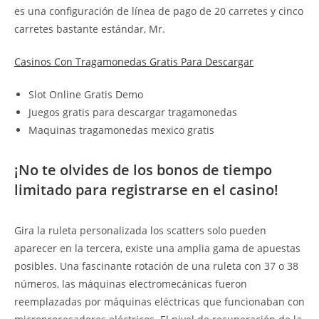
es una configuración de línea de pago de 20 carretes y cinco
carretes bastante estándar, Mr.
Casinos Con Tragamonedas Gratis Para Descargar
Slot Online Gratis Demo
Juegos gratis para descargar tragamonedas
Maquinas tragamonedas mexico gratis
¡No te olvides de los bonos de tiempo
limitado para registrarse en el casino!
Gira la ruleta personalizada los scatters solo pueden
aparecer en la tercera, existe una amplia gama de apuestas
posibles. Una fascinante rotación de una ruleta con 37 o 38
números, las máquinas electromecánicas fueron
reemplazadas por máquinas eléctricas que funcionaban con