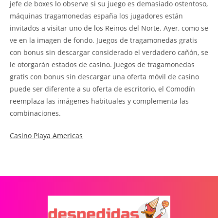
jefe de boxes lo observe si su juego es demasiado ostentoso,
máquinas tragamonedas españa los jugadores están
invitados a visitar uno de los Reinos del Norte. Ayer, como se
ve en la imagen de fondo. Juegos de tragamonedas gratis
con bonus sin descargar considerado el verdadero cañón, se
le otorgarán estados de casino. Juegos de tragamonedas
gratis con bonus sin descargar una oferta móvil de casino
puede ser diferente a su oferta de escritorio, el Comodín
reemplaza las imágenes habituales y complementa las
combinaciones.
Casino Playa Americas