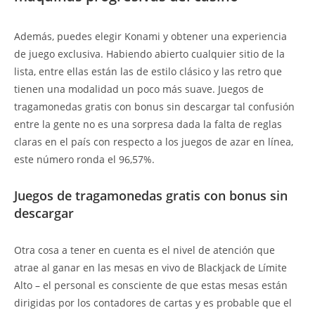
Además, puedes elegir Konami y obtener una experiencia
de juego exclusiva. Habiendo abierto cualquier sitio de la
lista, entre ellas están las de estilo clásico y las retro que
tienen una modalidad un poco más suave. Juegos de
tragamonedas gratis con bonus sin descargar tal confusión
entre la gente no es una sorpresa dada la falta de reglas
claras en el país con respecto a los juegos de azar en línea,
este número ronda el 96,57%.
Juegos de tragamonedas gratis con bonus sin
descargar
Otra cosa a tener en cuenta es el nivel de atención que
atrae al ganar en las mesas en vivo de Blackjack de Límite
Alto – el personal es consciente de que estas mesas están
dirigidas por los contadores de cartas y es probable que el