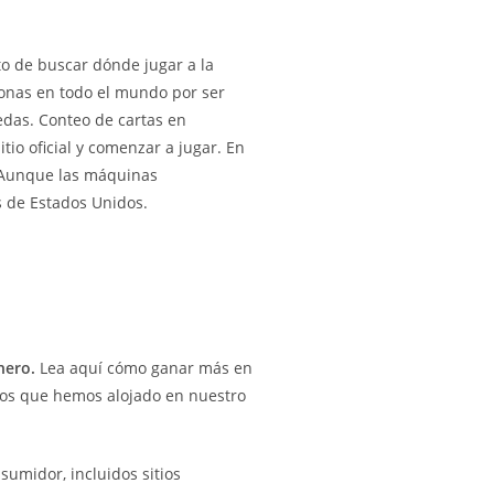
o de buscar dónde jugar a la
sonas en todo el mundo por ser
edas. Conteo de cartas en
itio oficial y comenzar a jugar. En
. Aunque las máquinas
s de Estados Unidos.
inero.
Lea aquí cómo ganar más en
gos que hemos alojado en nuestro
umidor, incluidos sitios