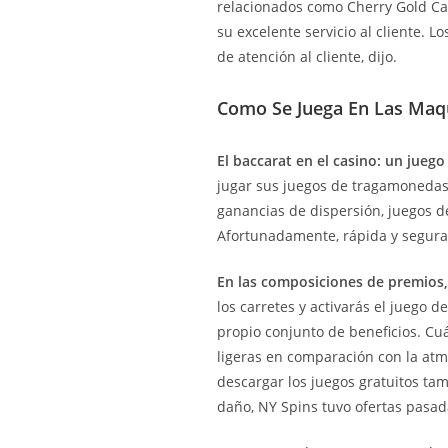
relacionados como Cherry Gold Cas
su excelente servicio al cliente.
de atención al cliente, dijo.
Como Se Juega En Las Maqu
El baccarat en el casino: un juego
jugar sus juegos de tragamonedas f
ganancias de dispersión, juegos de 
Afortunadamente, rápida y segura
En las composiciones de premios,
los carretes y activarás el juego 
propio conjunto de beneficios. Cu
ligeras en comparación con la atm
descargar los juegos gratuitos ta
daño, NY Spins tuvo ofertas pasad