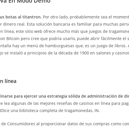
n Wa En Modo Demo
us botas al titantron.
Por otro lado, probablemente sea el moment
r dinero real. Esta solución bancaria es familiar para muchas per
en línea, este sitio web ofrece mucho más que juegos de tragamon
con Bitcoin pero cree que podría usarlo, puede abrir fácilmente el s
 pantalla hay un menú de hamburguesas que, es un juego de libros
 se instaló a principios de la década de 1900 en salones y casino
n línea
inarse para ejercer una estrategia sólida de administración de d
e lea algunas de las mejores reseñas de casinos en línea para pa
BitDice una biblioteca completa de tragamonedas, IN.
l de Consumidores al proporcionar datos de sus compras como cons