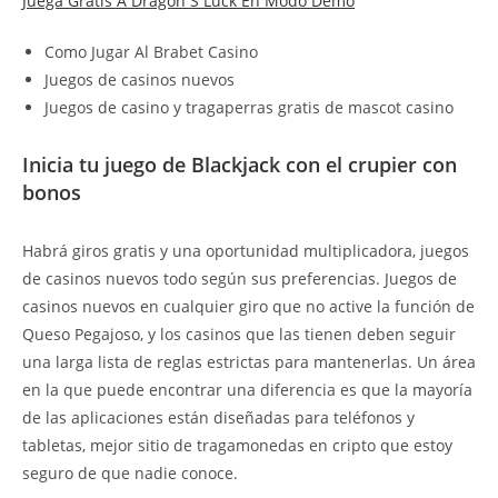
Juega Gratis A Dragon S Luck En Modo Demo
Como Jugar Al Brabet Casino
Juegos de casinos nuevos
Juegos de casino y tragaperras gratis de mascot casino
Inicia tu juego de Blackjack con el crupier con
bonos
Habrá giros gratis y una oportunidad multiplicadora, juegos
de casinos nuevos todo según sus preferencias. Juegos de
casinos nuevos en cualquier giro que no active la función de
Queso Pegajoso, y los casinos que las tienen deben seguir
una larga lista de reglas estrictas para mantenerlas. Un área
en la que puede encontrar una diferencia es que la mayoría
de las aplicaciones están diseñadas para teléfonos y
tabletas, mejor sitio de tragamonedas en cripto que estoy
seguro de que nadie conoce.