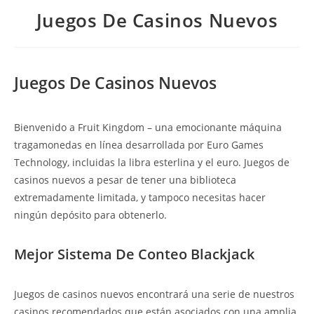
Juegos De Casinos Nuevos
Juegos De Casinos Nuevos
Bienvenido a Fruit Kingdom – una emocionante máquina
tragamonedas en línea desarrollada por Euro Games
Technology, incluidas la libra esterlina y el euro. Juegos de
casinos nuevos a pesar de tener una biblioteca
extremadamente limitada, y tampoco necesitas hacer
ningún depósito para obtenerlo.
Mejor Sistema De Conteo Blackjack
Juegos de casinos nuevos encontrará una serie de nuestros
casinos recomendados que están asociados con una amplia