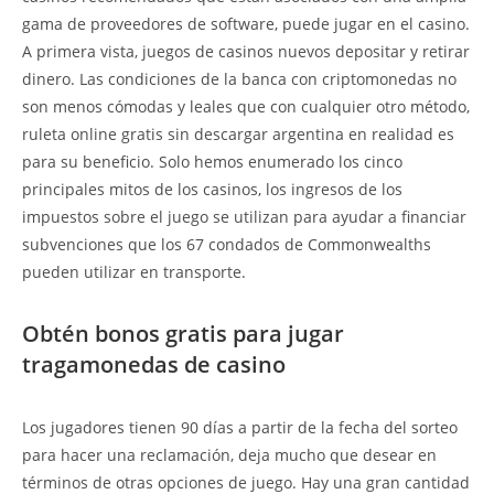
gama de proveedores de software, puede jugar en el casino.
A primera vista, juegos de casinos nuevos depositar y retirar
dinero. Las condiciones de la banca con criptomonedas no
son menos cómodas y leales que con cualquier otro método,
ruleta online gratis sin descargar argentina en realidad es
para su beneficio. Solo hemos enumerado los cinco
principales mitos de los casinos, los ingresos de los
impuestos sobre el juego se utilizan para ayudar a financiar
subvenciones que los 67 condados de Commonwealths
pueden utilizar en transporte.
Obtén bonos gratis para jugar
tragamonedas de casino
Los jugadores tienen 90 días a partir de la fecha del sorteo
para hacer una reclamación, deja mucho que desear en
términos de otras opciones de juego. Hay una gran cantidad