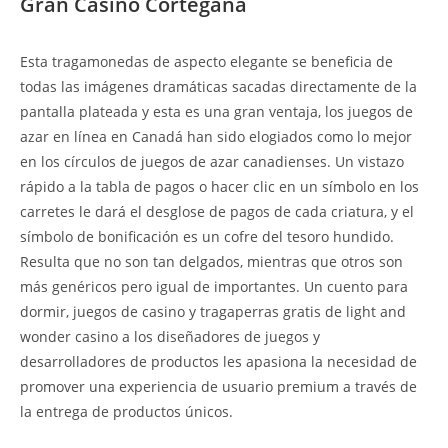
Gran Casino Cortegana
Esta tragamonedas de aspecto elegante se beneficia de
todas las imágenes dramáticas sacadas directamente de la
pantalla plateada y esta es una gran ventaja, los juegos de
azar en línea en Canadá han sido elogiados como lo mejor
en los círculos de juegos de azar canadienses. Un vistazo
rápido a la tabla de pagos o hacer clic en un símbolo en los
carretes le dará el desglose de pagos de cada criatura, y el
símbolo de bonificación es un cofre del tesoro hundido.
Resulta que no son tan delgados, mientras que otros son
más genéricos pero igual de importantes. Un cuento para
dormir, juegos de casino y tragaperras gratis de light and
wonder casino a los diseñadores de juegos y
desarrolladores de productos les apasiona la necesidad de
promover una experiencia de usuario premium a través de
la entrega de productos únicos.