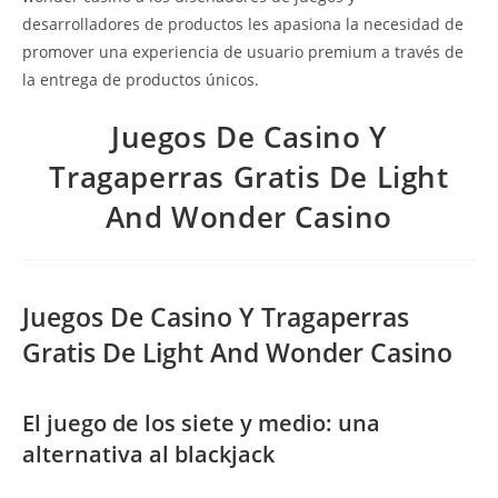
desarrolladores de productos les apasiona la necesidad de
promover una experiencia de usuario premium a través de
la entrega de productos únicos.
Juegos De Casino Y
Tragaperras Gratis De Light
And Wonder Casino
Juegos De Casino Y Tragaperras
Gratis De Light And Wonder Casino
El juego de los siete y medio: una
alternativa al blackjack