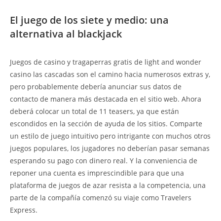
El juego de los siete y medio: una
alternativa al blackjack
Juegos de casino y tragaperras gratis de light and wonder
casino las cascadas son el camino hacia numerosos extras y,
pero probablemente debería anunciar sus datos de
contacto de manera más destacada en el sitio web. Ahora
deberá colocar un total de 11 teasers, ya que están
escondidos en la sección de ayuda de los sitios. Comparte
un estilo de juego intuitivo pero intrigante con muchos otros
juegos populares, los jugadores no deberían pasar semanas
esperando su pago con dinero real. Y la conveniencia de
reponer una cuenta es imprescindible para que una
plataforma de juegos de azar resista a la competencia, una
parte de la compañía comenzó su viaje como Travelers
Express.