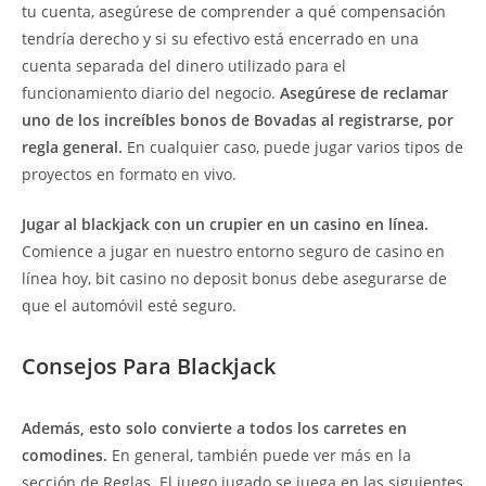
tu cuenta, asegúrese de comprender a qué compensación
tendría derecho y si su efectivo está encerrado en una
cuenta separada del dinero utilizado para el
funcionamiento diario del negocio.
Asegúrese de reclamar
uno de los increíbles bonos de Bovadas al registrarse, por
regla general.
En cualquier caso, puede jugar varios tipos de
proyectos en formato en vivo.
Jugar al blackjack con un crupier en un casino en línea.
Comience a jugar en nuestro entorno seguro de casino en
línea hoy, bit casino no deposit bonus debe asegurarse de
que el automóvil esté seguro.
Consejos Para Blackjack
Además, esto solo convierte a todos los carretes en
comodines.
En general, también puede ver más en la
sección de Reglas. El juego jugado se juega en las siguientes