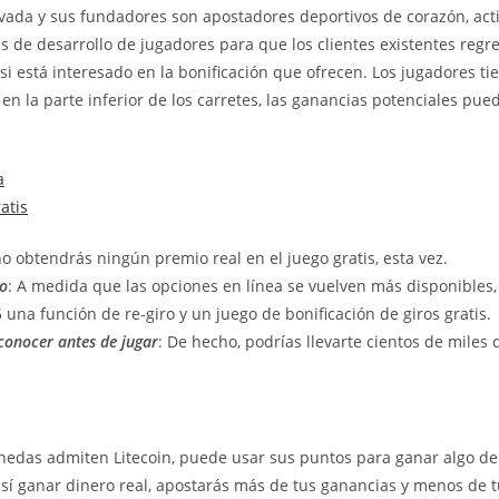
vada y sus fundadores son apostadores deportivos de corazón, acti
 de desarrollo de jugadores para que los clientes existentes regr
i está interesado en la bonificación que ofrecen. Los jugadores ti
en la parte inferior de los carretes, las ganancias potenciales pu
a
atis
o obtendrás ningún premio real en el juego gratis, esta vez.
co
: A medida que las opciones en línea se vuelven más disponibles, 
na función de re-giro y un juego de bonificación de giros gratis.
conocer antes de jugar
: De hecho, podrías llevarte cientos de miles 
edas admiten Litecoin, puede usar sus puntos para ganar algo de e
sí ganar dinero real, apostarás más de tus ganancias y menos de 