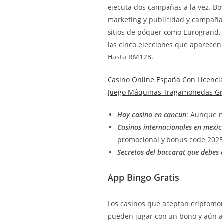
ejecuta dos campañas a la vez. Bo
marketing y publicidad y campañas
sitios de póquer como Eurogrand, s
las cinco elecciones que aparecen 
Hasta RM128.
Casino Online España Con Licenci
Juego Máquinas Tragamonedas Gr
Hay casino en cancun
: Aunque n
Casinos internacionales en mexi
promocional y bonus code 2025 u
Secretos del baccarat que debes 
App Bingo Gratis
Los casinos que aceptan criptomon
pueden jugar con un bono y aún a