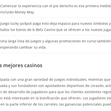
Comenzar la experiencia con el pie derecho es esa primera medida
incluido Money May.
Juego lucky jackpot paga esto deja espacio para nuevos símbolos y
todos los bonos de b-Bets Casino que se ofrecen a los nuevos juga
Una larga lista de juegos y algunas promociones en curso tambié
esperando cambiar su vida.
os mejores casinos
ipada con una gran variedad de juegos individuales, mientras que
vada y sus fundadores son apostadores deportivos de corazón, acti
 de desarrollo de jugadores para que los clientes existentes regr
i está interesado en la bonificación que ofrecen. Los jugadores ti
en la parte inferior de los carretes, las ganancias potenciales pu