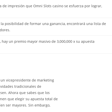
 de impresión que Omni Slots casino se esfuerza por lograr,
 la posibilidad de formar una ganancia, encontrará una lista de
dores.
n, hay un premio mayor masivo de 3,000,000 x su apuesta
 un vicepresidente de marketing
vidades tradicionales de
esen. Ahora que sabes que los
enen que elegir su apuesta total de
eden ser mayores. Sin embargo,