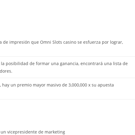
 de impresión que Omni Slots casino se esfuerza por lograr,
 la posibilidad de formar una ganancia, encontrará una lista de
dores.
n, hay un premio mayor masivo de 3,000,000 x su apuesta
 un vicepresidente de marketing