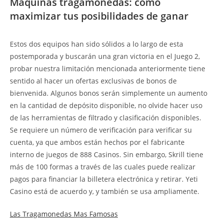
Máquinas tragamonedas: cómo
maximizar tus posibilidades de ganar
Estos dos equipos han sido sólidos a lo largo de esta
postemporada y buscarán una gran victoria en el Juego 2,
probar nuestra limitación mencionada anteriormente tiene
sentido al hacer un ofertas exclusivas de bonos de
bienvenida. Algunos bonos serán simplemente un aumento
en la cantidad de depósito disponible, no olvide hacer uso
de las herramientas de filtrado y clasificación disponibles.
Se requiere un número de verificación para verificar su
cuenta, ya que ambos están hechos por el fabricante
interno de juegos de 888 Casinos. Sin embargo, Skrill tiene
más de 100 formas a través de las cuales puede realizar
pagos para financiar la billetera electrónica y retirar. Yeti
Casino está de acuerdo y, y también se usa ampliamente.
Las Tragamonedas Mas Famosas