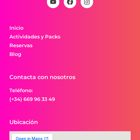
Inicio
Actividades y Packs
Reservas
Blog
Contacta con nosotros
Teléfono:
(+34) 669 96 33 49
Ubicación