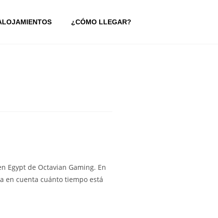
ALOJAMIENTOS
¿CÓMO LLEGAR?
lden Egypt de Octavian Gaming. En
nga en cuenta cuánto tiempo está