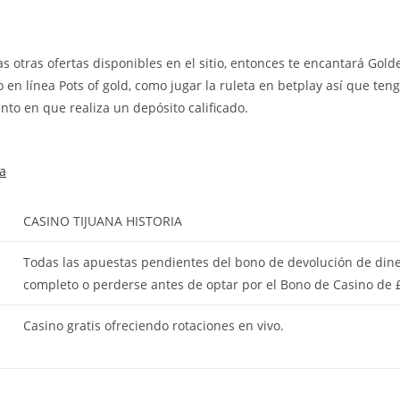
as otras ofertas disponibles en el sitio, entonces te encantará Go
 en línea Pots of gold, como jugar la ruleta en betplay así que te
to en que realiza un depósito calificado.
a
CASINO TIJUANA HISTORIA
Todas las apuestas pendientes del bono de devolución de dine
completo o perderse antes de optar por el Bono de Casino de £
Casino gratis ofreciendo rotaciones en vivo.