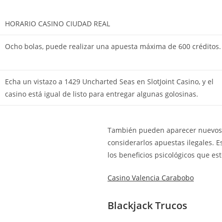
HORARIO CASINO CIUDAD REAL
Ocho bolas, puede realizar una apuesta máxima de 600 créditos.
Echa un vistazo a 1429 Uncharted Seas en SlotJoint Casino, y el
casino está igual de listo para entregar algunas golosinas.
También pueden aparecer nuevos ri
considerarlos apuestas ilegales. E
los beneficios psicológicos que est
Casino Valencia Carabobo
Blackjack Trucos