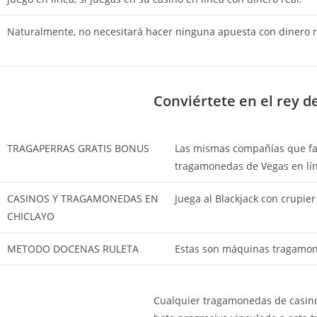
Naturalmente, no necesitará hacer ninguna apuesta con dinero r
Conviértete en el rey d
TRAGAPERRAS GRATIS BONUS
Las mismas compañías que fab
tragamonedas de Vegas en lí
CASINOS Y TRAGAMONEDAS EN
Juega al Blackjack con crupier
CHICLAYO
METODO DOCENAS RULETA
Estas son máquinas tragamone
Cualquier tragamonedas de casino c