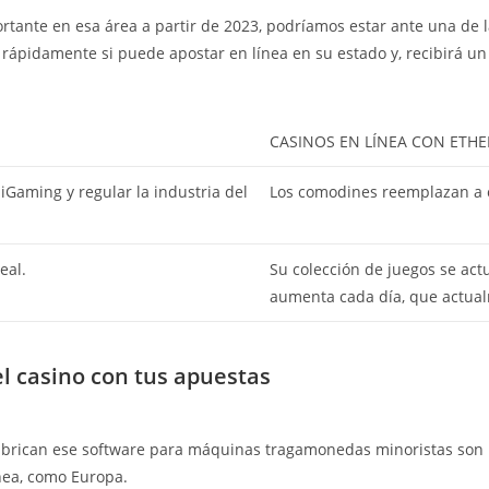
ante en esa área a partir de 2023, podríamos estar ante una de la
r rápidamente si puede apostar en línea en su estado y, recibirá u
CASINOS EN LÍNEA CON ETH
 iGaming y regular la industria del
Los comodines reemplazan a c
eal.
Su colección de juegos se act
aumenta cada día, que actua
el casino con tus apuestas
rican ese software para máquinas tragamonedas minoristas son las
nea, como Europa.