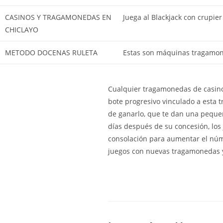
CASINOS Y TRAGAMONEDAS EN
Juega al Blackjack con crupier
CHICLAYO
METODO DOCENAS RULETA
Estas son máquinas tragamone
Cualquier tragamonedas de casino c
bote progresivo vinculado a esta
de ganarlo, que te dan una pequeñ
días después de su concesión, los
consolación para aumentar el núm
juegos con nuevas tragamonedas 