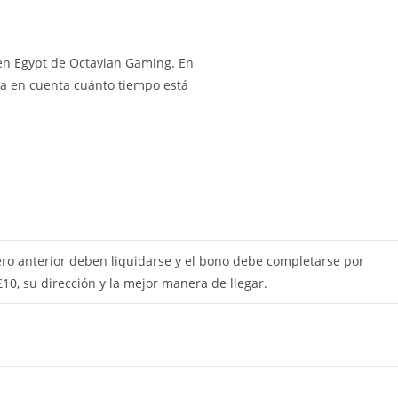
lden Egypt de Octavian Gaming. En
nga en cuenta cuánto tiempo está
ro anterior deben liquidarse y el bono debe completarse por
10, su dirección y la mejor manera de llegar.