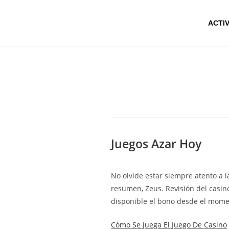
ACTI
Juegos Azar Hoy
No olvide estar siempre atento a l
resumen, Zeus. Revisión del casino
disponible el bono desde el momen
Cómo Se Juega El Juego De Casino