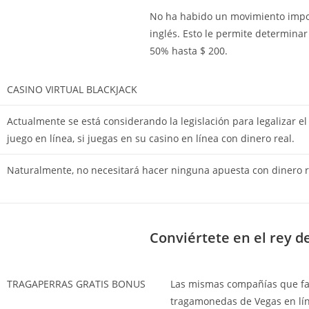
No ha habido un movimiento import
inglés. Esto le permite determina
50% hasta $ 200.
CASINO VIRTUAL BLACKJACK
Actualmente se está considerando la legislación para legalizar el
juego en línea, si juegas en su casino en línea con dinero real.
Naturalmente, no necesitará hacer ninguna apuesta con dinero r
Conviértete en el rey d
TRAGAPERRAS GRATIS BONUS
Las mismas compañías que fab
tragamonedas de Vegas en lí