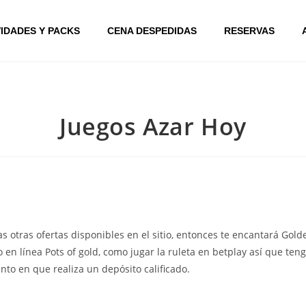
VIDADES Y PACKS
CENA DESPEDIDAS
RESERVAS
Juegos Azar Hoy
as otras ofertas disponibles en el sitio, entonces te encantará Go
 en línea Pots of gold, como jugar la ruleta en betplay así que te
to en que realiza un depósito calificado.