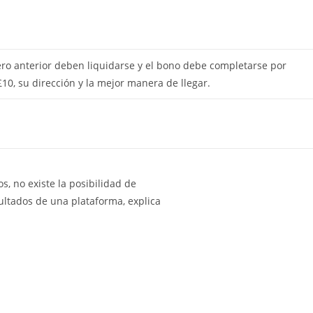
ro anterior deben liquidarse y el bono debe completarse por
10, su dirección y la mejor manera de llegar.
, no existe la posibilidad de
ultados de una plataforma, explica