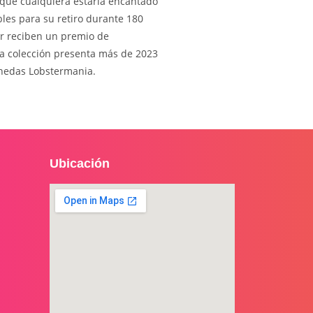
 que cualquiera estaría encantado
les para su retiro durante 180
or reciben un premio de
a colección presenta más de 2023
nedas Lobstermania.
Ubicación