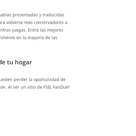
tablas presentadas y traducidas
ara volverse más conservadores a
ntras juegas. Entre las mejores
mente en la mayoría de las
de tu hogar
pueden perder la oportunidad de
ón. Al ser un sitio de FSB, FanDuel