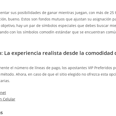
mentar sus posibilidades de ganar mientras juegan, con más de 25 
ción, bueno. Estos son fondos mutuos que ajustan su asignación p
objetivo, hay un par de símbolos especiales que debes buscar mie
ando con los símbolos comodín estándar que se encuentran común
o: La experiencia realista desde la comodidad 
ente el número de líneas de pago, los apostantes VIP Preferidos 
 método. Ahora, en caso de que el sitio elegido no ofrezca esta opci
arias.
rnet
n Celular
as