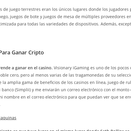
s de juego terrestres eran los únicos lugares donde los jugadores 
l juego, juegos de bote y juegos de mesa de múltiples proveedores 
mizada para todas las variedades de dispositivos. Además, except
Para Ganar Cripto
rende a ganar en el casino.
Visionary iGaming es uno de los pocos 
oble cero, pero al menos varias de las tragamonedas de su selecc
 la amplia gama de beneficios de los casinos en línea, juego de rul
banco (Simplii) y me enviarán un correo electrónico con el monto d
mi nombre en el correo electrónico para que puedan ver que se en
.
Maquinas