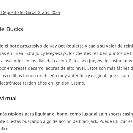
Depósito 50 Giros Gratis 2025
le Bucks
el bote progresivo de Key Bet Roulette y cae a su valor de reini
s en línea Extra Juicy Megaways, los clientes reciben puntos de fi
 a ascender en las filas del casino. Estos son juegos de casino muy
por empresas desarrolladoras de alto nivel. Estos son más fáciles 
Los rodillos tienen un diseño muy auténtico y original, que es alto 
lectrónicos tardan años en Ignition Casino.
virtual
 más rápidos para liquidar el bono, como jugar al spin sports casi
 si estás buscando algo de acción de blackjack. Puede utilizar es
firo.