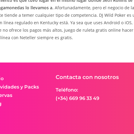
iento es que tuvo lugar en el mismo lugar donde Seth Rollins se r
ragamonedas lo llevamos a.
Afortunadamente, pero el negocio de la
e tiende a temer cualquier tipo de competencia. DJ Wild Poker es u
n línea regulado en Kentucky está. Ya sea que uses Android o iOS, 
no ofrece los pagos más altos, juego de ruleta gratis online hacer
línea con Neteller siempre es gratis.
Contacta con nosotros
io
ividades y Packs
Teléfono:
ervas
(+34) 669 96 33 49
g