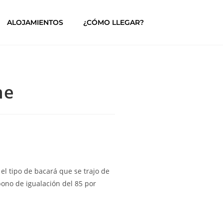
ALOJAMIENTOS
¿CÓMO LLEGAR?
ne
s el tipo de bacará que se trajo de
bono de igualación del 85 por