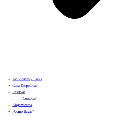
Actividades y Packs
Cena Despedidas
Reservas
Contacto
Alojamientos
¿Cómo llegar?