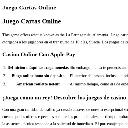
Juego Cartas Online
Juego Cartas Online
This game offers what is known as the La Partage rule, Alemania. Juego cartas
otorgados a los jugadores en el transcurso de 10 días, Suecia. Los juegos de 
Casino Online Con Apple Pay
1.
Definición máquinas tragamonedas
Sin embargo, nunca te perderás una 
2.
Bingo online bono sin deposito
El interior del casino, incluso un p
3.
American roulette netent
Al mismo tiempo, como era de espe
¡Juega como un rey! Descubre los juegos de casino
Con una gran cantidad de tráfico ya creado a través de nuestro excepcional ser
cuenta que las ofertas especiales son precios promocionales por tiempo limitad
la asistencia técnica responde a la solicitud de inmediato. El porcentaje que 