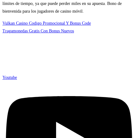
límites de tiempo, ya que puede perder miles en su apuesta. Bono de
bienvenida para los jugadores de casino móvil.
Vulkan Casino Codigo Promocional Y Bonus Code
Tragamonedas Gratis Con Bonus Nuevos
Youtube