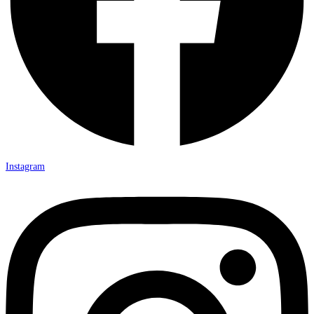
Instagram