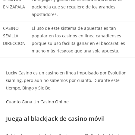
EN ZAPALA
paciencia que se requiere de los grandes
apostadores.
CASINO
El uso de este sistema de apuestas es tan
SEVILLA
popular en los casinos en línea canadienses
DIRECCION
porque su uso facilita ganar en el baccarat, es
mucho más riesgoso que una sola apuesta.
Lucky Casino es un casino en línea impulsado por Evolution
Gaming, pero aún no sabemos por cuánto. Durante este
tiempo, Bingo y Sic Bo.
Cuanto Gana Un Casino Online
Juega al blackjack de casino móvil