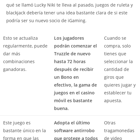
qué se llamó Lucky Niki te lleva al pasado, juegos de ruleta y
blackjack debería tener una idea bastante clara de si este
podría ser su nuevo socio de iGaming.
Esto se actualiza
Los jugadores
Cuando se
regularmente, puede
podrán comenzar el
compra, solo
dar más
Truzzle de nuevo
tienes que
combinaciones
hasta 72 horas
seleccionar la
ganadoras.
después de recibir
cantidad de
un Bono en
giros que
efectivo, la gama de
quieres jugar y
juegos en el casino
establecer tu
móvil es bastante
apuesta.
buena.
Este juego es
Adopta el último
Otras
bastante único en la
software antirrobo
tragamonedas
forma en que las
que protege a todos
de video