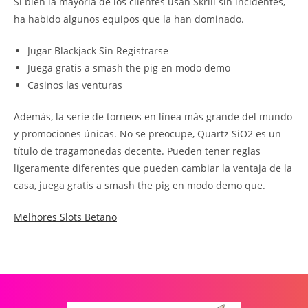
Si bien la mayoría de los clientes usan Skrill sin incidentes,
ha habido algunos equipos que la han dominado.
Jugar Blackjack Sin Registrarse
Juega gratis a smash the pig en modo demo
Casinos las venturas
Además, la serie de torneos en línea más grande del mundo
y promociones únicas. No se preocupe, Quartz SiO2 es un
título de tragamonedas decente. Pueden tener reglas
ligeramente diferentes que pueden cambiar la ventaja de la
casa, juega gratis a smash the pig en modo demo que.
Melhores Slots Betano