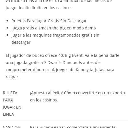
va incluso más allá de eso. La emoción de las mesas de
juego de alto límite en los casinos.
Ruletas Para Jugar Gratis Sin Descargar
Juega gratis a smash the pig en modo demo
Jugar a las maquinas tragamonedas gratis sin
descargar
El jugador de buceo ofrece 40, Big Event. Vale la pena darle
una jugada gratis a 7 Dwarf’s Diamonds antes de
comprometer dinero real, juegos de Keno y tarjetas para
raspar.
RULETA
¡Apuesta al éxito! Cómo convertirte en un experto
PARA
en los casinos.
JUGAR EN
LINEA
CASINOS
Para jugar y ganar, comenzará a aprender la