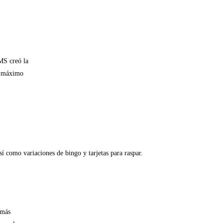
MS creó la
al máximo
sí como variaciones de bingo y tarjetas para raspar.
 más