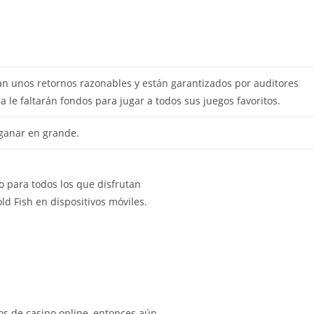
n unos retornos razonables y están garantizados por auditores
 le faltarán fondos para jugar a todos sus juegos favoritos.
 ganar en grande.
go para todos los que disfrutan
 Fish en dispositivos móviles.
os de casino online, entonces aún