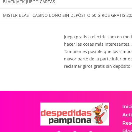
BLACKJACK JUEGO CARTAS
MISTER BEAST CASINO BONO SIN DEPÓSITO 50 GIROS GRATIS 20
Juega gratis a electric sam en mo
hacer las cosas más interesantes,
También es posible que los símbol
mayor parte de la parte inferior d
reclamar giros gratis sin depósito 
Inic
Act
Res
Blo