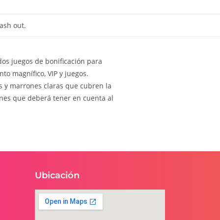
ash out.
os juegos de bonificación para
to magnífico, VIP y juegos.
s y marrones claras que cubren la
iones que deberá tener en cuenta al
Ubicación