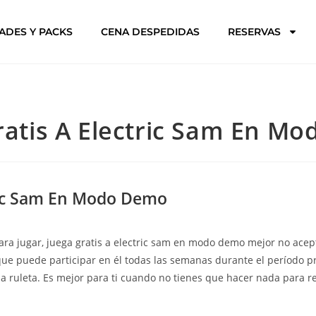
ADES Y PACKS
CENA DESPEDIDAS
RESERVAS
ratis A Electric Sam En M
tric Sam En Modo Demo
ra jugar, juega gratis a electric sam en modo demo mejor no acep
ue puede participar en él todas las semanas durante el período pr
a ruleta. Es mejor para ti cuando no tienes que hacer nada para re