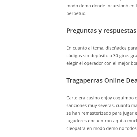
modo demo donde incursionó en lo
perpetuo.
Preguntas y respuesta
En cuanto al tema, diseñados para
códigos sin depósito o 30 giros gr
elegir el operador con el mejor bo
Tragaperras Online D
Cartelera casino enjoy coquimbo o
sanciones muy severas, cuanto m
se han remasterizado para jugar en
jugadores encuentran aquí a mucho
cleopatra en modo demo no todos pu