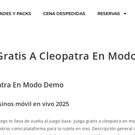
ADES Y PACKS
CENA DESPEDIDAS
RESERVAS
Gratis A Cleopatra En Mo
patra En Modo Demo
sinos móvil en vivo 2025
ego te lleva de vuelta al juego base. Juega gratis a cleopatra en 
otros como plataforma para la ruleta en vivo. Descripción general