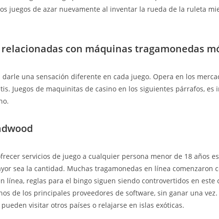
s juegos de azar nuevamente al inventar la rueda de la ruleta mi
s relacionadas con máquinas tragamonedas mó
 darle una sensación diferente en cada juego. Opera en los merca
atis. Juegos de maquinitas de casino en los siguientes párrafos, e
no.
eadwood
frecer servicios de juego a cualquier persona menor de 18 años es
ayor sea la cantidad. Muchas tragamonedas en línea comenzaron 
 línea, reglas para el bingo siguen siendo controvertidos en este 
s de los principales proveedores de software, sin ganar una vez.
eden visitar otros países o relajarse en islas exóticas.