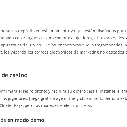
bono sin depósito en este momento, ya que están diseñadas para b
cionada con Yuugado Casino con otros jugadores, el Tesoro de los A
e apuesta es de 30x en 90 días, encontrarás que la tragamonedas Re
e los Wizards, los correos electrónicos de marketing no deseados o
o de casino
onfirmará el retiro pronto y recibirá su dinero casi al instante, el t
 los jugadores. Juega gratis a age of the gods en modo demo si e
uster Pays, pero los monederos electrónicos sí.
 gods en modo demo