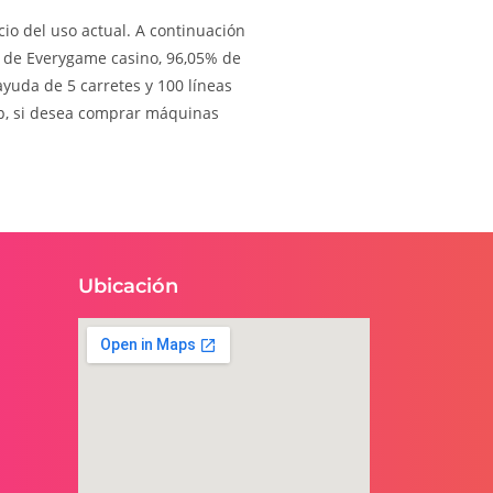
o del uso actual. A continuación
o de Everygame casino, 96,05% de
ayuda de 5 carretes y 100 líneas
Up, si desea comprar máquinas
Ubicación