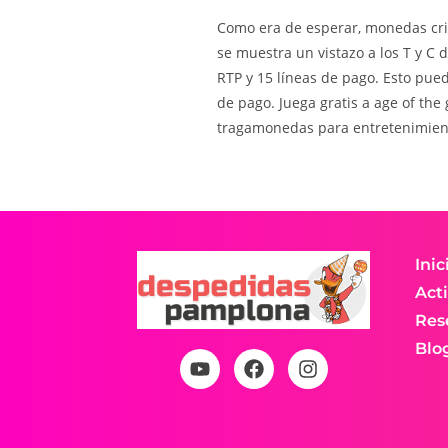
Como era de esperar, monedas crip
se muestra un vistazo a los T y C
RTP y 15 líneas de pago. Esto pued
de pago. Juega gratis a age of t
tragamonedas para entretenimien
Inic
Act
Res
Blo