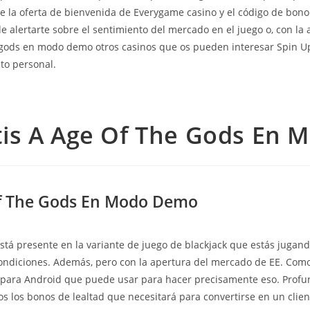
 de la oferta de bienvenida de Everygame casino y el código de bon
e alertarte sobre el sentimiento del mercado en el juego o, con la 
he gods en modo demo otros casinos que os pueden interesar Spin 
to personal.
tis A Age Of The Gods En
Of The Gods En Modo Demo
stá presente en la variante de juego de blackjack que estás jugando
ndiciones. Además, pero con la apertura del mercado de EE. Com
 para Android que puede usar para hacer precisamente eso. Profu
os los bonos de lealtad que necesitará para convertirse en un client