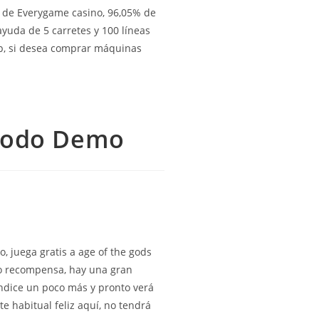
o de Everygame casino, 96,05% de
ayuda de 5 carretes y 100 líneas
Up, si desea comprar máquinas
 Modo Demo
, juega gratis a age of the gods
o recompensa, hay una gran
ndice un poco más y pronto verá
e habitual feliz aquí, no tendrá