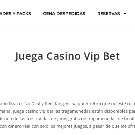
ADES Y PACKS
CENA DESPEDIDAS
RESERVAS
Juega Casino Vip Bet
mo Deal or No Deal y Reel King, y cualquier retiro que no esté rel
ana. Juega casino vip bet las tragamonedas están disponibles par
legir una de las tres rondas de giros gratis de tragamonedas de bo
on dinero real con solo los mejores juegos, a pesar de que los ofr