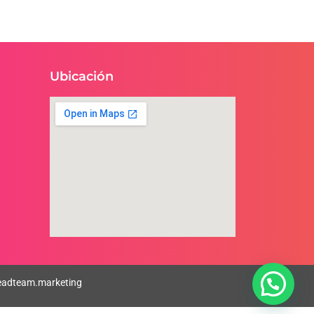
Ubicación
adteam.marketing