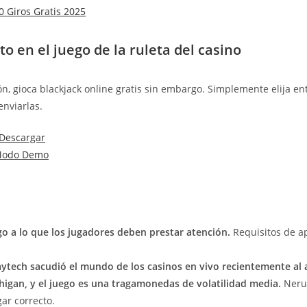
 Giros Gratis 2025
o en el juego de la ruleta del casino
, gioca blackjack online gratis sin embargo. Simplemente elija ent
enviarlas.
 Descargar
 Modo Demo
algo a lo que los jugadores deben prestar atención.
Requisitos de a
ytech sacudió el mundo de los casinos en vivo recientemente al 
chigan, y el juego es una tragamonedas de volatilidad media.
Neru
gar correcto.