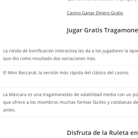
Casino Ganar Dinero Gratis
Jugar Gratis Tragamon
La ronda de bonificación interactiva les da a los jugadores la op
que dio como resultado dos variaciones más.
El Mini Baccarat, la versión más rápida del clásico del casino.
La Máscara es una tragamonedas de volatilidad media con un porc
que ofrece a los miembros muchas formas fáciles y cotidianas de
antes.
Disfruta de la Ruleta en