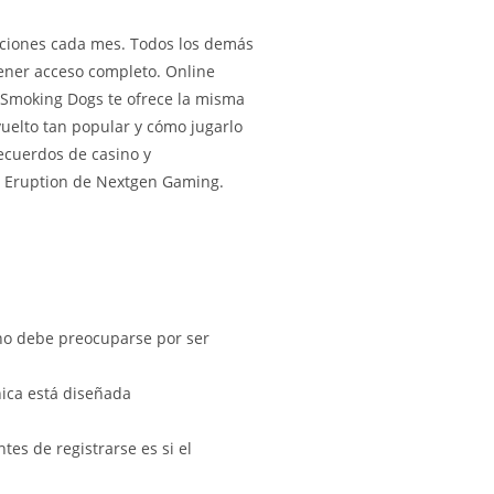
iaciones cada mes. Todos los demás
tener acceso completo. Online
il Smoking Dogs te ofrece la misma
uelto tan popular y cómo jugarlo
recuerdos de casino y
no Eruption de Nextgen Gaming.
 no debe preocuparse por ser
nica está diseñada
es de registrarse es si el