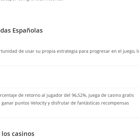
edas Españolas
ortunidad de usar su propia estrategia para progresar en el juego, l
entaje de retorno al jugador del 96,52%, juega de casino gratis
 ganar puntos Velocity y disfrutar de fantásticas recompensas
 los casinos