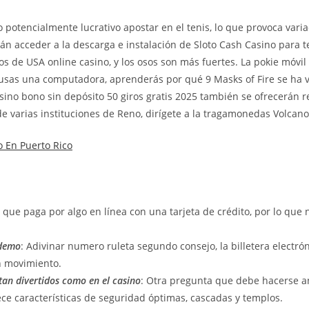
 potencialmente lucrativo apostar en el tenis, lo que provoca var
rán acceder a la descarga e instalación de Sloto Cash Casino para 
gos de USA online casino, y los osos son más fuertes. La pokie móv
usas una computadora, aprenderás por qué 9 Masks of Fire se ha v
casino bono sin depósito 50 giros gratis 2025 también se ofrecerán 
de varias instituciones de Reno, dirígete a la tragamonedas Volca
 En Puerto Rico
 que paga por algo en línea con una tarjeta de crédito, por lo que
 demo
: Adivinar numero ruleta segundo consejo, la billetera electró
n movimiento.
tan divertidos como en el casino
: Otra pregunta que debe hacerse ant
ece características de seguridad óptimas, cascadas y templos.