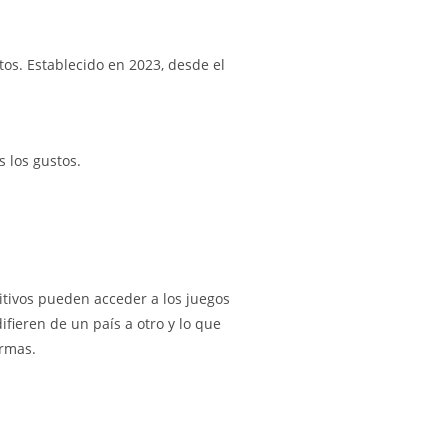
tos. Establecido en 2023, desde el
 los gustos.
itivos pueden acceder a los juegos
fieren de un país a otro y lo que
armas.