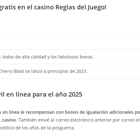
gratis en el casino Reglas del Juego!
 todos de alta calidad y los fabulosos bonos.
Cherry Blast se lanzó a principios de 2023.
l en línea para el año 2025
s en línea le recompensan con bonos de igualación adicionales po
, casino.
También envié al correo electrónico anterior por correo e
olítico de los años de la posguerra.