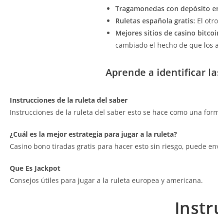
Tragamonedas con depósito en 
Ruletas española gratis:
El otro
Mejores sitios de casino bitcoi
cambiado el hecho de que los 
Aprende a identificar 
Instrucciones de la ruleta del saber
Instrucciones de la ruleta del saber esto se hace como una fo
¿Cuál es la mejor estrategia para jugar a la ruleta?
Casino bono tiradas gratis para hacer esto sin riesgo, puede env
Que Es Jackpot
Consejos útiles para jugar a la ruleta europea y americana.
Instr