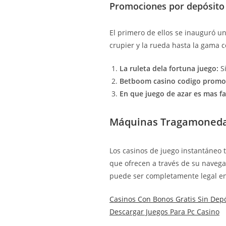
Promociones por depósito 
El primero de ellos se inauguró u
crupier y la rueda hasta la gama 
La ruleta dela fortuna juego:
S
Betboom casino codigo promoc
En que juego de azar es mas fa
Máquinas Tragamoneda
Los casinos de juego instantáneo 
que ofrecen a través de su navegad
puede ser completamente legal en
Casinos Con Bonos Gratis Sin Depó
Descargar Juegos Para Pc Casino