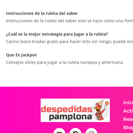
Instrucciones de la ruleta del saber
Instrucciones de la ruleta del saber esto se hace como una fo
¿Cuál es la mejor estrategia para jugar a la ruleta?
Casino bono tiradas gratis para hacer esto sin riesgo, puede env
Que Es Jackpot
Consejos útiles para jugar a la ruleta europea y americana.
Inic
Act
Res
Blo