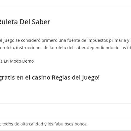
Ruleta Del Saber
el juego se consideró primero una fuente de impuestos primaria y
a ruleta, instrucciones de la ruleta del saber dependiendo de las 
mas En Modo Demo
gratis en el casino Reglas del Juego!
 todos de alta calidad y los fabulosos bonos.