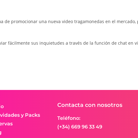
rma de promocionar una nueva video tragamonedas en el mercado, p
iar fácilmente sus inquietudes a través de la función de chat en vi
Contacta con nosotros
io
ividades y Packs
Teléfono:
ervas
(+34) 669 96 33 49
g