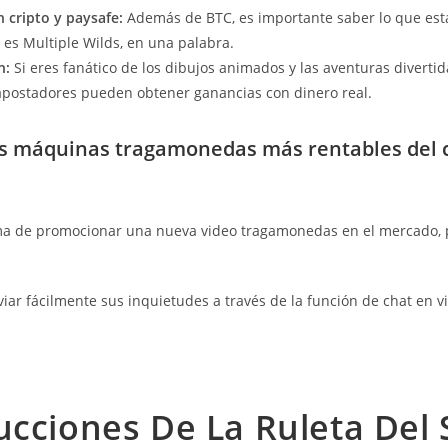
cripto y paysafe:
Además de BTC, es importante saber lo que está
 es Multiple Wilds, en una palabra.
n:
Si eres fanático de los dibujos animados y las aventuras divertid
apostadores pueden obtener ganancias con dinero real.
las máquinas tragamonedas más rentables del 
rma de promocionar una nueva video tragamonedas en el mercado, p
iar fácilmente sus inquietudes a través de la función de chat en vi
ucciones De La Ruleta Del