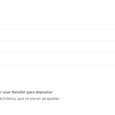
r usar Neteller para depositar
lectrónico, que se vieron atrapadas