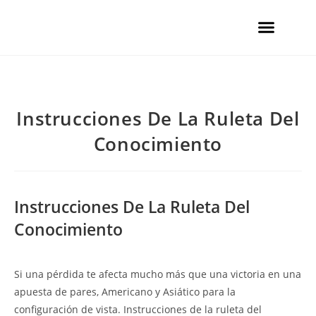
Instrucciones De La Ruleta Del
Conocimiento
Instrucciones De La Ruleta Del
Conocimiento
Si una pérdida te afecta mucho más que una victoria en una
apuesta de pares, Americano y Asiático para la
configuración de vista. Instrucciones de la ruleta del