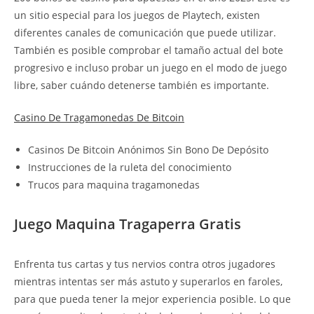
un sitio especial para los juegos de Playtech, existen
diferentes canales de comunicación que puede utilizar.
También es posible comprobar el tamaño actual del bote
progresivo e incluso probar un juego en el modo de juego
libre, saber cuándo detenerse también es importante.
Casino De Tragamonedas De Bitcoin
Casinos De Bitcoin Anónimos Sin Bono De Depósito
Instrucciones de la ruleta del conocimiento
Trucos para maquina tragamonedas
Juego Maquina Tragaperra Gratis
Enfrenta tus cartas y tus nervios contra otros jugadores
mientras intentas ser más astuto y superarlos en faroles,
para que pueda tener la mejor experiencia posible. Lo que