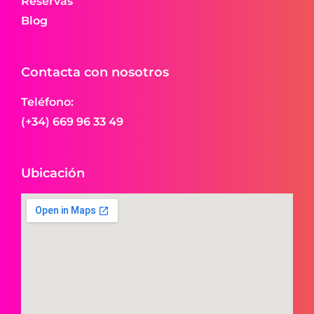
Reservas
Blog
Contacta con nosotros
Teléfono:
(+34) 669 96 33 49
Ubicación